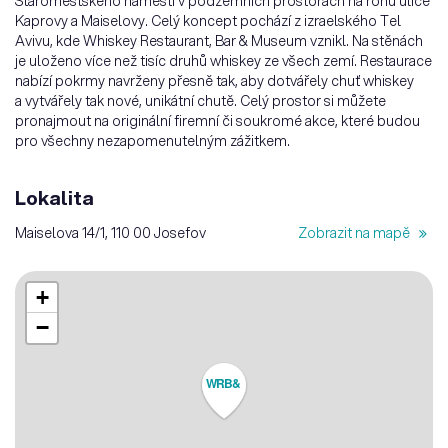
Staroměstského náměstí v podzemních prostorách na rohu ulice
Kaprovy a Maiselovy. Celý koncept pochází z izraelského Tel
Avivu, kde Whiskey Restaurant, Bar & Museum vznikl. Na stěnách
je uloženo více než tisíc druhů whiskey ze všech zemí. Restaurace
nabízí pokrmy navrženy přesně tak, aby dotvářely chuť whiskey
a vytvářely tak nové, unikátní chutě. Celý prostor si můžete
pronajmout na originální firemní či soukromé akce, které budou
pro všechny nezapomenutelným zážitkem.
Lokalita
Maiselova 14/1, 110 00 Josefov
Zobrazit na mapě
+
−
WRB&