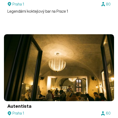
Praha 1
80
Legendární koktejlový bar na Praze 1
Autentista
Praha 1
60