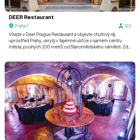
DEER Restaurant
Praha 1
120
Vítejte v Deer Prague Restaurant a objevte chuťový ráj
uprostřed Prahy, ukrytý v tajemné uličce v samém centru
města, pouhých 200 metrů od Staroměstského náměstí. Zde
věří, že dobrá restaurace není pouze o skvělém jídle, ale také
o prostředí, ve kterém se nachází. V jejich jídlech pro vás
nechávají ožít tradiční kuchyni našich předků s nádechem
moderní doby. Menu obsahuje zvěřinu a vybraná jídla české i
mezinárodní kuchyně.