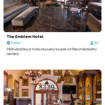
The Emblem Hotel
Praha 1
80
Pětihvězdičkový hotel situovaný kousek od Staroměstského
náměstí.