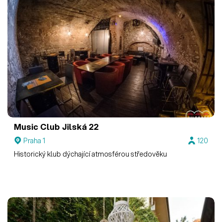
Music Club Jilská 22
Praha 1
120
Historický klub dýchající atmosférou středověku