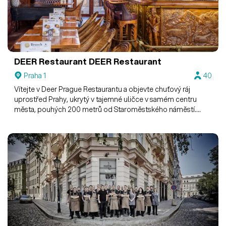
DEER Restaurant
DEER Restaurant
Praha 1
40
Vítejte v Deer Prague Restaurantu a objevte chuťový ráj
uprostřed Prahy, ukrytý v tajemné uličce v samém centru
města, pouhých 200 metrů od Staroměstského náměstí.
Dobrá restaurace není pouze o skvělém jídle, ale také o
prostředí, ve kterém se nachází. Ve zdejších jídlech pro vás
nechávají ožít tradiční kuchyni našich předků s nádechem
moderní doby. Menu obsahuje zvěřinu a vybraná jídla české i
mezinárodní kuchyně.