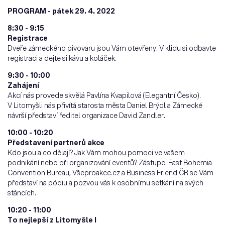
PROGRAM - pátek 29. 4. 2022
8:30 - 9:15
Registrace
Dveře zámeckého pivovaru jsou Vám otevřeny. V klidu si odbavte
registraci a dejte si kávu a koláček.
9:30 - 10:00
Zahájení
Akcí nás provede skvělá Pavlína Kvapilová (Elegantní Česko).
V Litomyšli nás přivítá starosta města Daniel Brýdl a Zámecké
návrší představí ředitel organizace David Zandler.
10:00 - 10:20
Představení partnerů akce
Kdo jsou a co dělají? Jak Vám mohou pomoci ve vašem
podnikání nebo při organizování eventů? Zástupci East Bohemia
Convention Bureau, Všeproakce.cz a Business Friend ČR se Vám
představí na pódiu a pozvou vás k osobnímu setkání na svých
stáncích.
10:20 - 11:00
To nejlepší z Litomyšle I