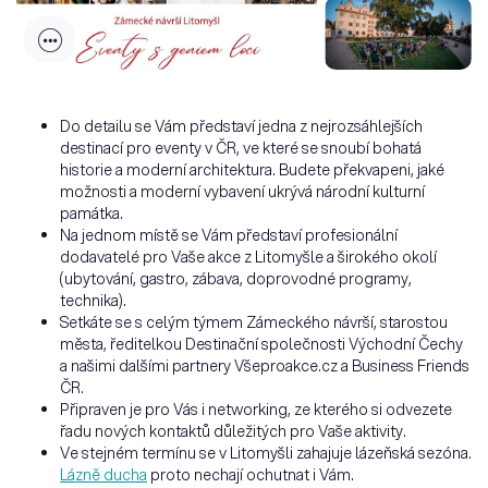
Do detailu se Vám představí jedna z nejrozsáhlejších
destinací pro eventy v ČR, ve které se snoubí bohatá
historie a moderní architektura. Budete překvapeni, jaké
možnosti a moderní vybavení ukrývá národní kulturní
památka.
Na jednom místě se Vám představí profesionální
dodavatelé pro Vaše akce z Litomyšle a širokého okolí
(ubytování, gastro, zábava, doprovodné programy,
technika).
Setkáte se s celým týmem Zámeckého návrší, starostou
města, ředitelkou Destinační společnosti Východní Čechy
a našimi dalšími partnery Všeproakce.cz a Business Friends
ČR.
Připraven je pro Vás i networking, ze kterého si odvezete
řadu nových kontaktů důležitých pro Vaše aktivity.
Ve stejném termínu se v Litomyšli zahajuje lázeňská sezóna.
Lázně ducha
proto nechají ochutnat i Vám.