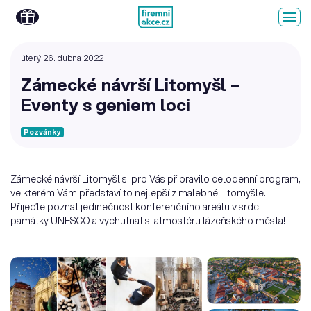
úterý 26. dubna 2022
Zámecké návrší Litomyšl –
Eventy s geniem loci
Pozvánky
Zámecké návrší Litomyšl si pro Vás připravilo celodenní program,
ve kterém Vám představí to nejlepší z malebné Litomyšle.
Přijeďte poznat jedinečnost konferenčního areálu v srdci
památky UNESCO a vychutnat si atmosféru lázeňského města!