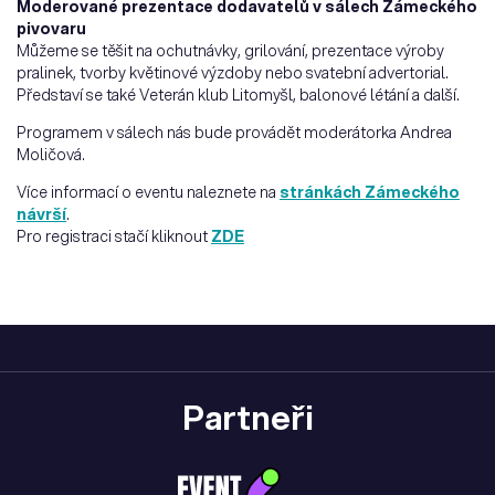
Moderované prezentace dodavatelů v sálech Zámeckého
pivovaru
Můžeme se těšit na ochutnávky, grilování, prezentace výroby
pralinek, tvorby květinové výzdoby nebo svatební advertorial.
Představí se také Veterán klub Litomyšl, balonové létání a další.
Programem v sálech nás bude provádět moderátorka Andrea
Moličová.
Více informací o eventu naleznete na
stránkách Zámeckého
návrší
.
Pro registraci stačí kliknout
ZDE
Partneři