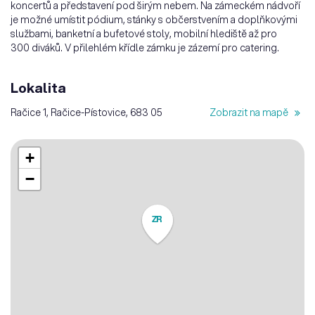
koncertů a představení pod širým nebem. Na zámeckém nádvoří
je možné umístit pódium, stánky s občerstvením a doplňkovými
službami, banketní a bufetové stoly, mobilní hlediště až pro
300 diváků. V přilehlém křídle zámku je zázemí pro catering.
Lokalita
Račice 1, Račice-Pístovice, 683 05
Zobrazit na mapě
+
−
ZR