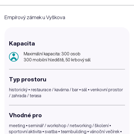
Empírový zámek u Vyškova
Kapacita
Maximální kapacita: 300 osob
300 mobilní hlediště, 50 krbový sál
Typ prostoru
historický • restaurace / kavárna / bar • sál • venkovní prostor
/ zahrada / terasa
Vhodné pro
meeting • seminář / workshop / networking / školení •
sportovní aktivita • svatba • teambuilding • vánoční večírek •