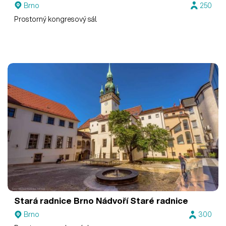
Brno
250
Prostorný kongresový sál
Stará radnice Brno
Nádvoří Staré radnice
Brno
300