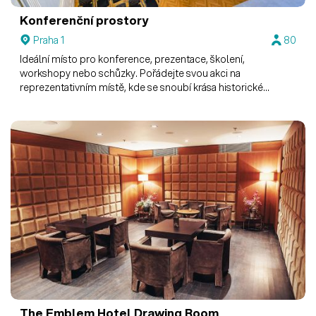
Konferenční prostory
Praha 1
80
Ideální místo pro konference, prezentace, školení,
workshopy nebo schůzky. Pořádejte svou akci na
reprezentativním místě, kde se snoubí krása historické
architektury s moderním vybavením.
The Emblem Hotel
Drawing Room