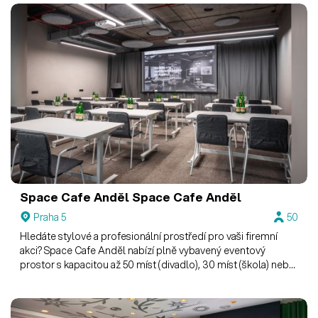
Space Cafe Anděl
Space Cafe Anděl
Praha 5
50
Hledáte stylové a profesionální prostředí pro vaši firemní
akci? Space Cafe Anděl nabízí plně vybavený eventový
prostor s kapacitou až 50 míst (divadlo), 30 míst (škola) nebo
25 míst (konference).