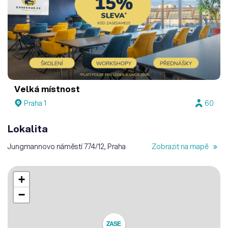
Velká místnost
Praha 1
60
Lokalita
Jungmannovo náměstí 774/12, Praha
Zobrazit na mapě
+
−
ZASE