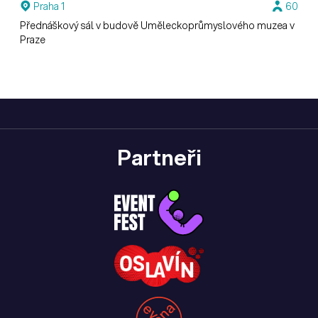
Praha 1
60
Přednáškový sál v budově Uměleckoprůmyslového muzea v
Praze
Partneři