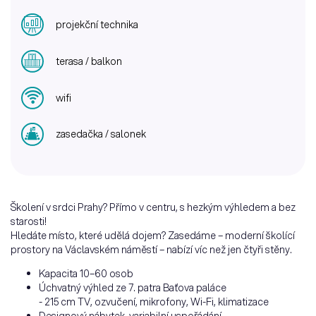
projekční technika
terasa / balkon
wifi
zasedačka / salonek
Školení v srdci Prahy? Přímo v centru, s hezkým výhledem a bez
starosti!
Hledáte místo, které udělá dojem? Zasedáme – moderní školící
prostory na Václavském náměstí – nabízí víc než jen čtyři stěny.
Kapacita 10–60 osob
Úchvatný výhled ze 7. patra Baťova paláce
- 215 cm TV, ozvučení, mikrofony, Wi-Fi, klimatizace
Designový nábytek, variabilní uspořádání