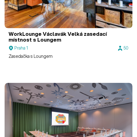
WorkLounge Václavák
Velká zasedací
místnost s Loungem
Praha 1
50
Zasedačka s Loungem