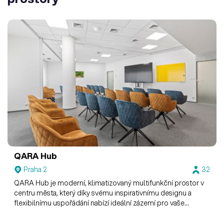
QARA Hub
Praha 2
32
QARA Hub je moderní, klimatizovaný multifunkční prostor v
centru města, který díky svému inspirativnímu designu a
flexibilnímu uspořádání nabízí ideální zázemí pro vaše
konference, workshopy i firemní setkání.