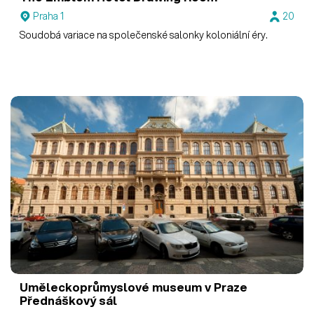
Praha 1
20
Soudobá variace na společenské salonky koloniální éry.
Uměleckoprůmyslové museum v Praze
Přednáškový sál