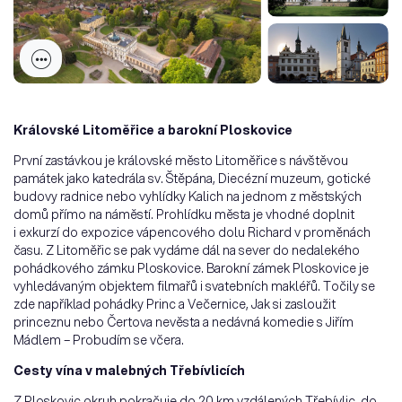
Královské Litoměřice a barokní Ploskovice
První zastávkou je královské město Litoměřice s návštěvou
památek jako katedrála sv. Štěpána, Diecézní muzeum, gotické
budovy radnice nebo vyhlídky Kalich na jednom z městských
domů přímo na náměstí. Prohlídku města je vhodné doplnit
i exkurzí do expozice vápencového dolu Richard v proměnách
času. Z Litoměřic se pak vydáme dál na sever do nedalekého
pohádkového zámku Ploskovice. Barokní zámek Ploskovice je
vyhledávaným objektem filmařů i svatebních makléřů. Točily se
zde například pohádky Princ a Večernice, Jak si zasloužit
princeznu nebo Čertova nevěsta a nedávná komedie s Jiřím
Mádlem – Probudím se včera.
Cesty vína v malebných Třebívlicích
Z Ploskovic okruh pokračuje do 20 km vzdálených Třebívlic, do