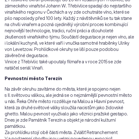
zámeckého vinařství Johann W. Třebívlice spadají do nejstaršího
vinařského regionu v Čechách a vy zde ochutnáte víno, které se
pilo naposledy před 100 lety. Každý z návštěvníků se tu tak stane
na chvíli vinařem a pozná ojedinělý výrobní proces kombinující
nejnovější technologie, tradici, ruční práci a dlouholeté
zkušenosti vinařského týmu. Součástí degustace je nejen víno, ale
i lokální kuchyně, ve které vaří i vnučka samotné hraběnky Ulriky
von Levetzow. Prohlídkové okruhy se liší pouze podobou
závěrečné degustace.
Vinice z Třebívlic také upoutaly filmaře a v roce 2015 se zde
natáčel seriál Vinaři.
Pevnostní město Terezín
Na závěr okruhu zavítáme do města, které je spojeno nejen
s II. světovou válkou, ale jedná se o nejznámější pevnostní město
u nás. Řeka Ohře město rozděluje na Malou a Hlavní pevnost,
která za druhé světové války sloužila nacistům jako židovské
ghetto. Malou pevnost využívalo jako věznici pražské gestapo.
Dnes je zde Památník Terezín a objekt je národní kulturní
památkou.
Za prohlídku stojí obě části města. Zvlášť Retranchement
V a podzemní chodby jsou velmi povedenou expozicí!