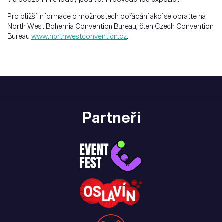
Pro bližší informace o možnostech pořádání akcí se obraťte na
North West Bohemia Convention Bureau, člen Czech Convention
Bureau
www.northwestconvention.cz
.
Partneři