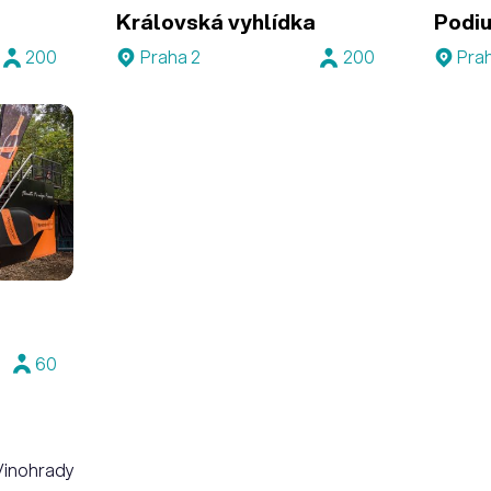
Královská vyhlídka
Podi
200
Praha 2
200
Pra
60
 Vinohrady