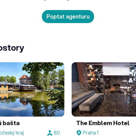
Poptat agenturu
ostory
á bašta
The Emblem Hotel
očeský kraj
80
Praha 1