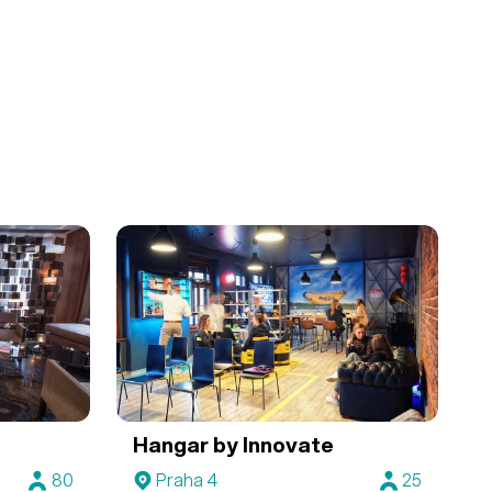
Hangar by Innovate
80
Praha 4
25