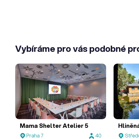
Vybíráme pro vás podobné pr
Mama Shelter
Atelier 5
Hliněn
Praha 7
40
Střed