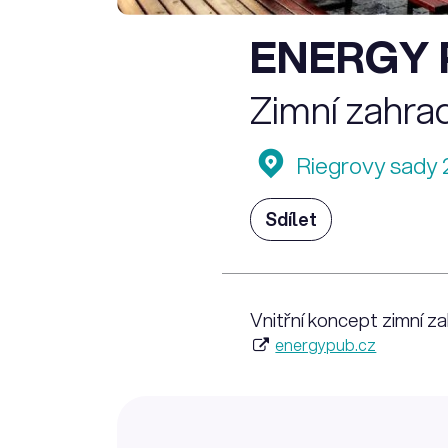
ENERGY 
Zimní zahra
Riegrovy sady 
Sdílet
Vnitřní koncept zimní za
energypub.cz