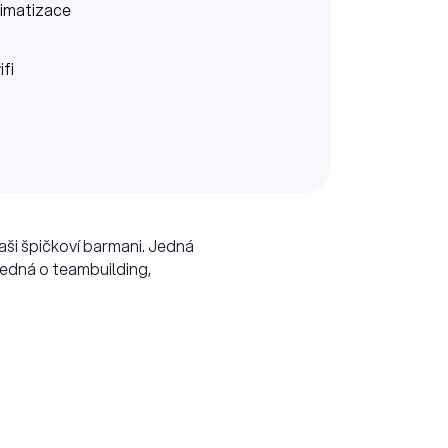
limatizace
ifi
aši špičkoví barmani. Jedná
 jedná o teambuilding,