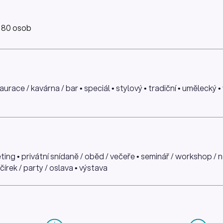
: 80 osob
urace / kavárna / bar • speciál • stylový • tradiční • umělecký 
ing • privátní snídaně / oběd / večeře • seminář / workshop / n
čírek / party / oslava • výstava