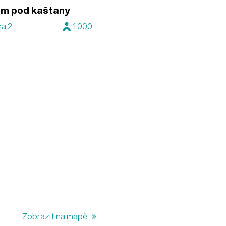
um pod kaštany
ha 2
1 000
Zobrazit na mapě