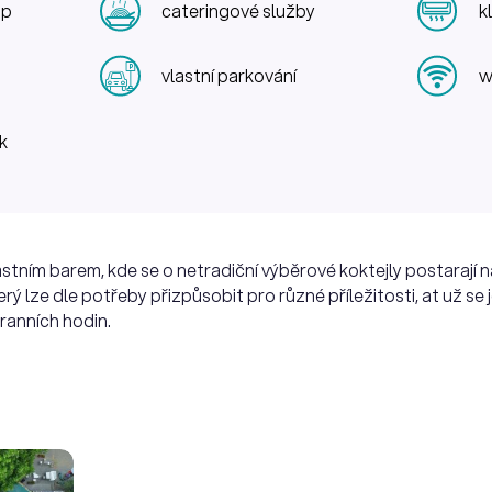
up
cateringové služby
k
vlastní parkování
w
k
stním barem, kde se o netradiční výběrové koktejly postarají n
erý lze dle potřeby přizpůsobit pro různé příležitosti, at už se
 ranních hodin.