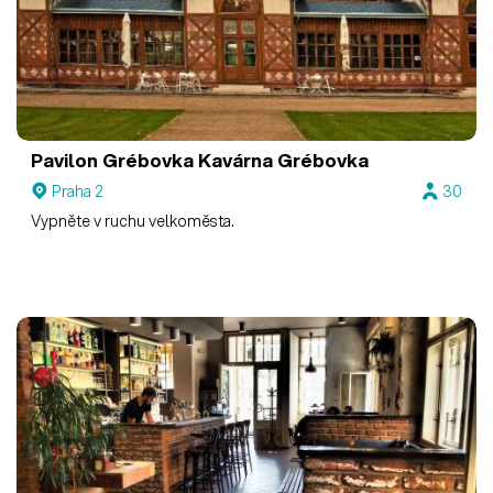
Pavilon Grébovka
Kavárna Grébovka
Praha 2
30
Vypněte v ruchu velkoměsta.