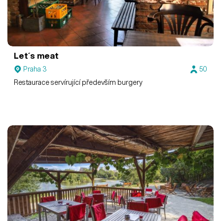
Let´s meat
Praha 3
50
Restaurace servírující především burgery