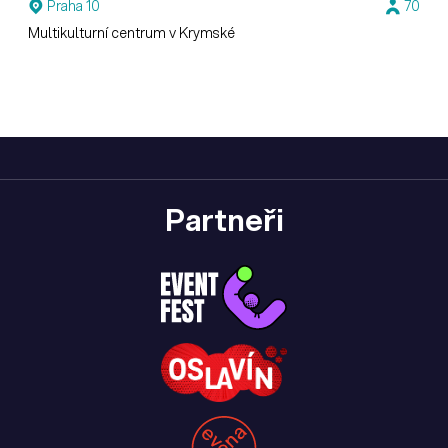
Praha 10
70
Multikulturní centrum v Krymské
Partneři