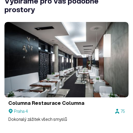
Vybíráme pro vás podobné
prostory
Columna
Restaurace Columna
Praha 4
75
Dokonalý zážitek všech smyslů