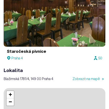
Staročeská pivnice
Praha 4
50
Lokalita
Blažimská 1781/4, 149 00 Praha 4
Zobrazit na mapě
+
−