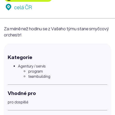
celá ČR
Za méně než hodinu se z Vašeho týmu stane smyčcový
orchestr!
Kategorie
Agentury / servis
program
teambuilding
Vhodné pro
pro dospělé