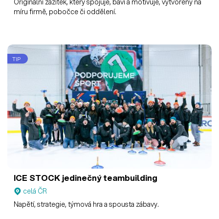
Originální zážitek, který spojuje, baví a motivuje, vytvořený na
míru firmě, pobočce či oddělení.
TIP
ICE STOCK jedinečný teambuilding
celá ČR
Napětí, strategie, týmová hra a spousta zábavy.