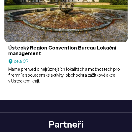
Ústecký Region Convention Bureau
Lokační
management
celá ČR
Máme přehled o nejrůznějších lokalitách a možnostech pro
firemní a společenské aktivity, obchodní a zážitkové akce
v Ústeckém kraji.
Partneři