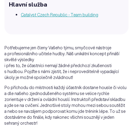
Hlavní služba
Catalyst Czech Republic - Team building
Potřebujeme jen členy Vašeho týmu, smyčcové nástroje
a profesionálního učitele hudby. Náš unikátní koncept přináší
skvělé výsledky
i přes to, že účastníci nemají žádné předchozí zkušenosti
s hudbou. Pojďte s námi zjistit, že i neproveditelně vypadající
úkoly je možné společně zvládnout!
Po příchodu do místnosti každý účastník dostane housle či violu
a dle našeho zjednodušeného systému se velice rychle
zorientuje v držení a ovládní houslí. Instruktoři představí skladbu
a jde se na cvičení. Jednotlivé stoly mohou mezi sebou soutěžit
a nebo se navzájem podporovat komu jde trénink lépe. To už se
dostáváme do finále, kdy nakonec všichni souznějí v jeden
sehraný orchestr!