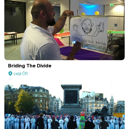
Briding The Divide
celá ČR