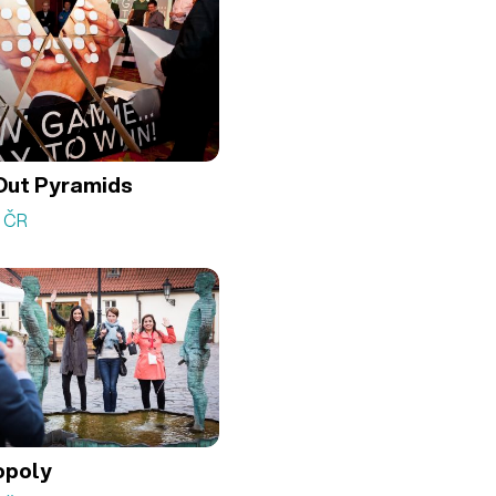
Out Pyramids
á ČR
opoly