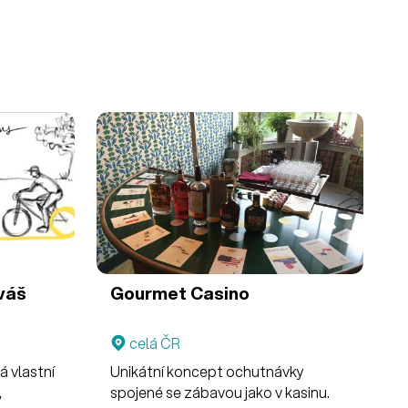
váš
Gourmet Casino
celá ČR
á vlastní
Unikátní koncept ochutnávky
,
spojené se zábavou jako v kasinu.