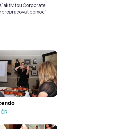
aší aktivitou Corporate
 se propracovat pomocí
cendo
á ČR