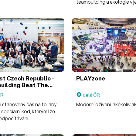
teambuilding a ekologie v 
Zažijte event, který má šťáv
st Czech Republic -
PLAYzone
uilding
Beat The
ČR
celá ČR
í stanovený čas na to, aby
Moderní oživení jakékoliv a
y speciální kód, kterým lze
odpočítávání.