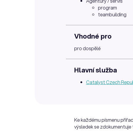
Agentury / servis
program
teambuilding
Vhodné pro
pro dospělé
Hlavní služba
Catalyst Czech Repub
Ke každému písmenu přiřaďt
výsledek se zdokumentuje 