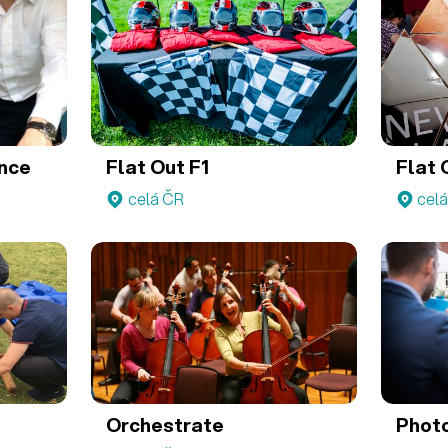
ence
Flat Out F1
Flat 
celá ČR
cel
Orchestrate
Phot