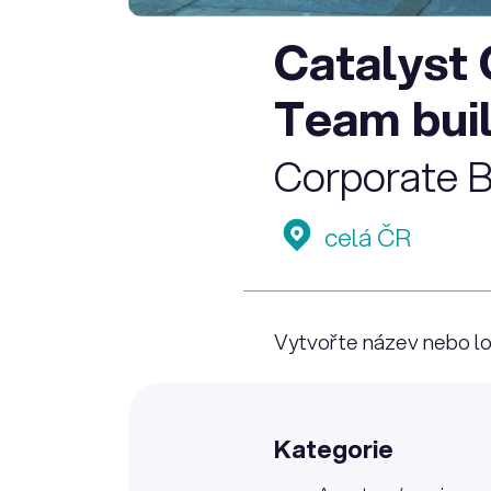
Catalyst 
Team bui
Corporate B
celá ČR
Vytvořte název nebo log
Kategorie