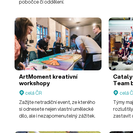
pobočce či oddělení.
ArtMoment kreativní
Cataly
workshopy
Team b
Box
celá ČR
celá 
Zažijte netradiční event, ze kterého
Týmy maj
si odnesete nejen vlastní umělecké
rozluštil
dílo, ale i nezapomenutelný zážitek.
zastavit 