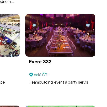
jednom.
u!
Event 333
celá ČR
kce
Teambuilding, event a party servis