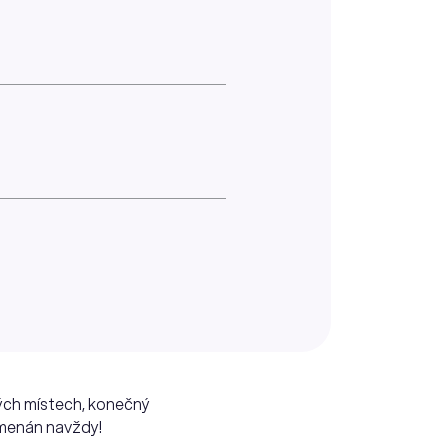
ých místech, konečný
amenán navždy!