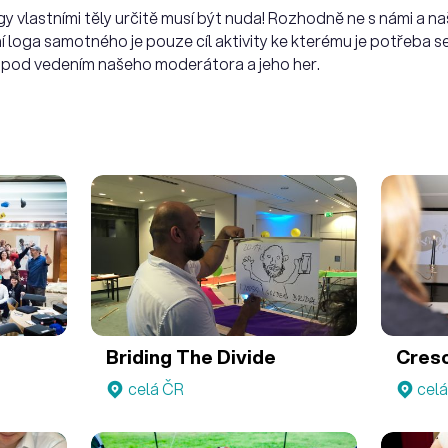
gy vlastními těly určitě musí být nuda! Rozhodně ne s námi a n
ní loga samotného je pouze cíl aktivity ke kterému je potřeba
 pod vedením našeho moderátora a jeho her.
Briding The Divide
Cres
celá ČR
cel