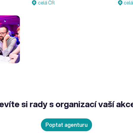
celá ČR
cel
evíte si rady s organizací vaší akc
Poptat agenturu