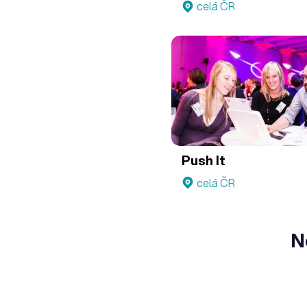
celá ČR
Push It
celá ČR
N