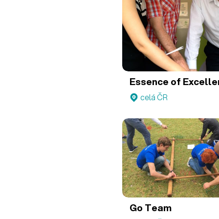
Essence of Excell
celá ČR
Go Team