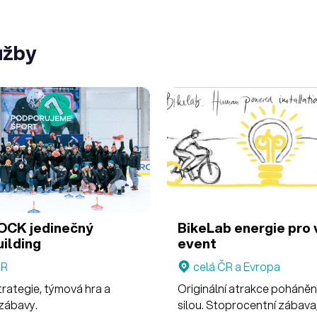
užby
OCK jedinečný
BikeLab energie pro 
ilding
event
ČR
celá ČR a Evropa
trategie, týmová hra a
Originální atrakce poháněn
zábavy.
silou. Stoprocentní zábava