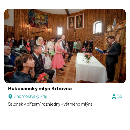
občerstvení.
Bukovanský mlýn
Krbovna
Jihomoravský kraj
35
Salonek v přízemí rozhledny - větrného mlýna.