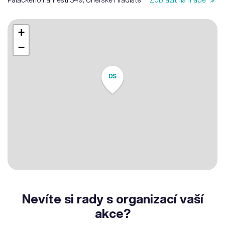
Palackého náměstí 349, Uherské Hradiště
Zobrazit na mapě
+
−
DS
Nevíte si rady s organizací vaší
akce?