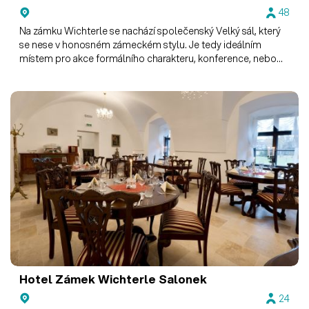
48
Na zámku Wichterle se nachází společenský Velký sál, který
se nese v honosném zámeckém stylu. Je tedy ideálním
místem pro akce formálního charakteru, konference, nebo
jako místo k setkání s VIP klienty.
Hotel Zámek Wichterle
Salonek
24