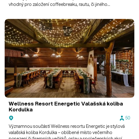
vhodný pro založení coffeebreaku, rautu, či jiného
občerstvení.
Wellness Resort Energetic
Valašská koliba
Kordulka
50
Významnou součástí Wellness resortu Energetic je stylová
valašská koliba Kordulka – oblíbené místo večerního
posezení či firemních večírků, oslav a společenských akcí.