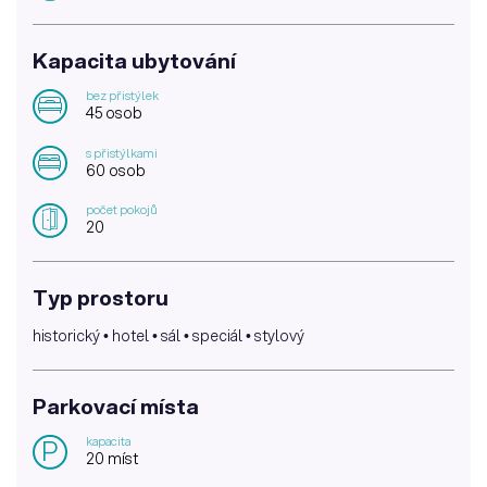
Kapacita ubytování
bez přistýlek
45 osob
s přistýlkami
60 osob
počet pokojů
20
Typ prostoru
historický • hotel • sál • speciál • stylový
Parkovací místa
kapacita
P
20 míst