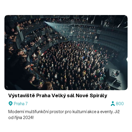
Výstaviště Praha
Velký sál Nové Spirály
Praha 7
800
Moderní multifunkční prostor pro kulturní akce a eventy. Již
od října 2024!