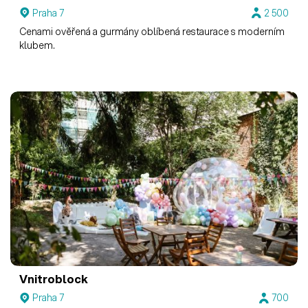
Praha 7
2 500
Cenami ověřená a gurmány oblíbená restaurace s moderním
klubem.
Vnitroblock
Praha 7
700