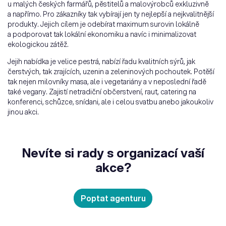
u malých českých farmářů, pěstitelů a malovýrobců exkluzivně
a napřímo. Pro zákazníky tak vybírají jen ty nejlepší a nejkvalitnější
produkty. Jejich cílem je odebírat maximum surovin lokálně
a podporovat tak lokální ekonomiku a navíc i minimalizovat
ekologickou zátěž.
Jejih nabídka je velice pestrá, nabízí řadu kvalitních sýrů, jak
čerstvých, tak zrajících, uzenin a zeleninových pochoutek. Potěší
tak nejen milovníky masa, ale i vegetariány a v neposlední řadě
také vegany. Zajistí netradiční občerstvení, raut, catering na
konferenci, schůzce, snídani, ale i celou svatbu anebo jakoukoliv
jinou akci.
Nevíte si rady s organizací vaší
akce?
Poptat agenturu