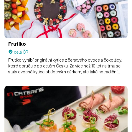
Frutiko
celá ČR
Frutiko vyrábí originální kytice z čerstvého ovoce a čokolády,
které doručuje po celém Česku. Za více než 10 let na trhu se
staly ovocné kytice oblíbeným dárkem, ale také netradiční
ozdobou cateringu, firemních akcí a svateb.