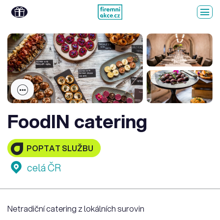
FoodIN catering
POPTAT SLUŽBU
celá ČR
Netradiční catering z lokálních surovin