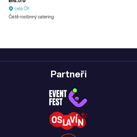
Bis.tro
celá ČR
Čistě rostlinný catering
Partneři