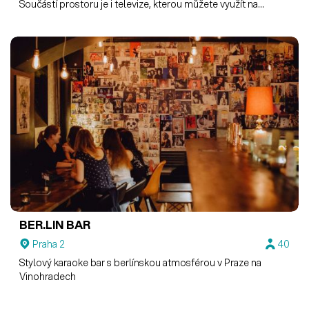
Součástí prostoru je i televize, kterou můžete využít na
projekci fotek atd.
BER.LIN BAR
Praha 2
40
Stylový karaoke bar s berlínskou atmosférou v Praze na
Vinohradech