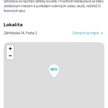
zahrádce se nachází dětský koutek. Prostředí Restaurace se stalo
oblíbeným místem k pořádání rodinných oslav, rautů, večírků či
firemních akcí.
Lokalita
Záhřebská 24, Praha 2
Zobrazit na mapě
+
−
GECC