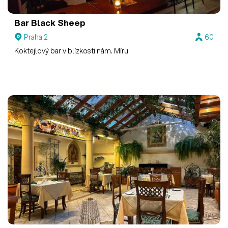
Bar Black Sheep
Praha 2
60
Koktejlový bar v blízkosti nám. Míru