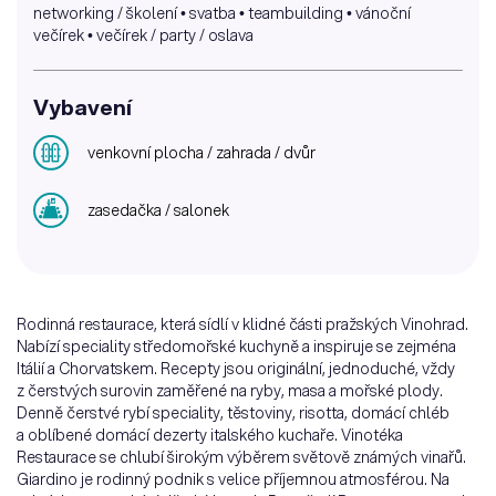
networking / školení • svatba • teambuilding • vánoční
večírek • večírek / party / oslava
Vybavení
venkovní plocha / zahrada / dvůr
zasedačka / salonek
Rodinná restaurace, která sídlí v klidné části pražských Vinohrad.
Nabízí speciality středomořské kuchyně a inspiruje se zejména
Itálií a Chorvatskem. Recepty jsou originální, jednoduché, vždy
z čerstvých surovin zaměřené na ryby, masa a mořské plody.
Denně čerstvé rybí speciality, těstoviny, risotta, domácí chléb
a oblíbené domácí dezerty italského kuchaře. Vinotéka
Restaurace se chlubí širokým výběrem světově známých vinařů.
Giardino je rodinný podnik s velice příjemnou atmosférou. Na