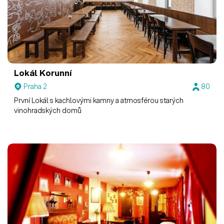
Lokál Korunní
Praha 2
80
První Lokál s kach­lovými kamny a atmo­sférou starých
vinohrad­ských domů