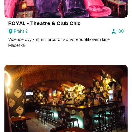
ROYAL - Theatre & Club Chic
Praha 2
130
Víceúčelový kulturní prostor v prvorepublikovém kině
Maceška