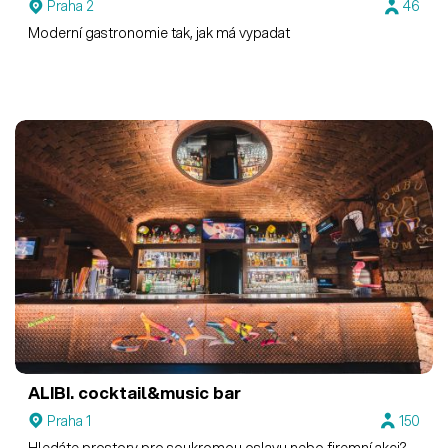
Praha 2
46
Moderní gastronomie tak, jak má vypadat
ALIBI. cocktail&music bar
Praha 1
150
Hledáte prostory pro soukromou oslavu nebo firemní akci?