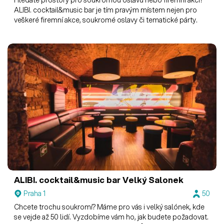
ALIBI. cocktail&music bar je tím pravým místem nejen pro
veškeré firemní akce, soukromé oslavy či tematické párty.
ALIBI. cocktail&music bar
Velký Salonek
Praha 1
50
Chcete trochu soukromí? Máme pro vás i velký salónek, kde
se vejde až 50 lidí. Vyzdobíme vám ho, jak budete požadovat.