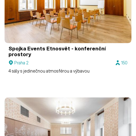
Spojka Events
Etnosvět - konferenční
prostory
Praha 2
150
4 sály s jedinečnou atmosférou a výbavou