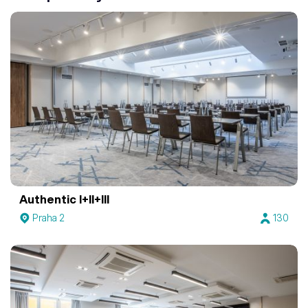
Authentic I+II+III
Praha 2
130