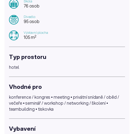
Škola
76 osob
Divadlo
95 osob
Výstavní plocha
2
105 m
Typ prostoru
hotel
Vhodné pro
konference / kongres • meeting • privátní snídaně / oběd /
večeře • seminář / workshop / networking / školení •
teambuilding • tiskovka
Vybavení