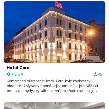
Hotel Carol
Praha 9
48
Konferenční místnosti v Hotelu Carol byly inspirovány
přírodními živly vody a země. Jejich atmosféra je osvěžující,
probouzí smysly a vytváří kreativní prostředí plné energie.
Navíc je pro vaše akce k dispozici i letní terasa v uzavřeném
vnitrobloku.