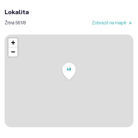
Lokalita
Žitná 561/8
Zobrazit na mapě
+
−
I+II