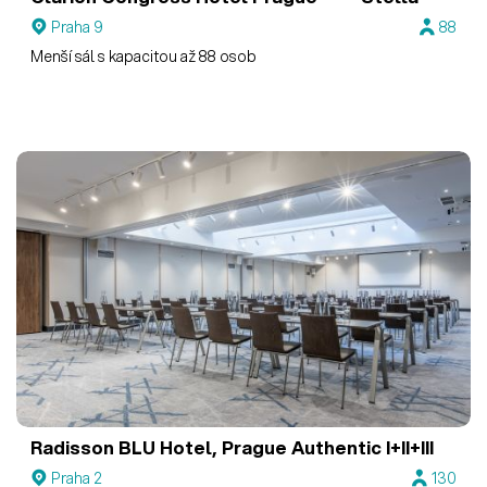
Praha 9
88
Menší sál s kapacitou až 88 osob
Radisson BLU Hotel, Prague
Authentic I+II+III
Praha 2
130