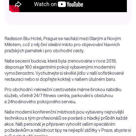
Radisson Blu Hotel, Prague se nachází mezi Starým a Novým
Městem, což z něj činí ideální místo pro objevování hlavních
pražských památek i pro obchodní cesty.
Naše secesní budova, která byla zrenovována v roce 2019,
disponuje 160 elegantními pokoji vybavenými moderními
vymoženostmi. Vychutnejte si skvělé jídlo v naší sofistikované
restauraci nebo si dopřejte koktejl v našem útulném baru.
Pro obchodní i rekreační cestovatele máme širokou nabídku
služeb, včetně 24/7 fitness centra, parkování s obsluhou
a 24hodinového pokojového servisu.
Naše moderní konferenční místnosti jsou vybaveny nejnovější
technikou a tým profesionálů se postará o hladký průběh každé
akce. Náš personál je připraven vyhovět vašim speciálním
požadavkům a nabídnout tipy na nejlepší zážitky v Praze, abyste si