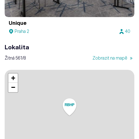
Unique
Praha 2
40
Lokalita
Žitná 561/8
Zobrazit na mapě
+
−
RBHP