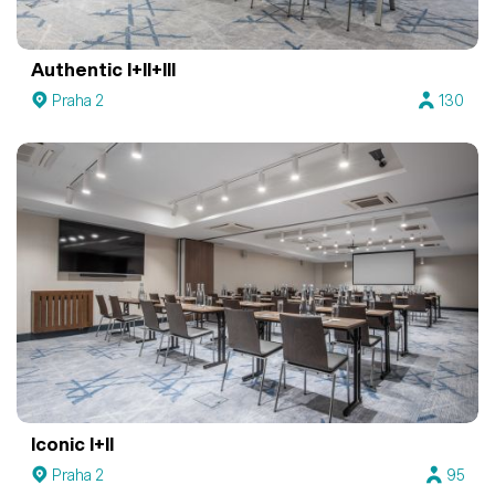
Authentic I+II+III
Praha 2
130
Iconic I+II
Praha 2
95