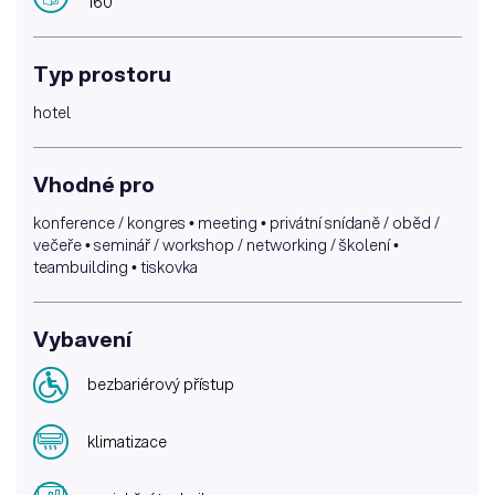
160
Typ prostoru
hotel
Vhodné pro
konference / kongres • meeting • privátní snídaně / oběd /
večeře • seminář / workshop / networking / školení •
teambuilding • tiskovka
Vybavení
bezbariérový přístup
klimatizace