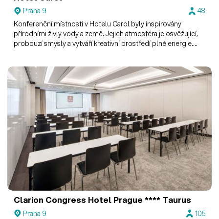
Praha 9
48
Konferenční místnosti v Hotelu Carol byly inspirovány
přírodními živly vody a země. Jejich atmosféra je osvěžující,
probouzí smysly a vytváří kreativní prostředí plné energie.
Navíc je pro vaše akce k dispozici i letní terasa v uzavřeném
vnitrobloku.
Clarion Congress Hotel Prague ****
Taurus
Praha 9
105