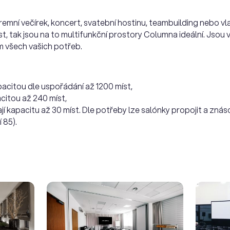
emní večírek, koncert, svatební hostinu, teambuilding nebo vl
, tak jsou na to multifunkční prostory Columna ideální. Jsou vel
ím všech vašich potřeb.
acitou dle uspořádání až 1200 míst,
citou až 240 míst,
ají kapacitu až 30 míst. Dle potřeby lze salónky propojit a znáso
 85).