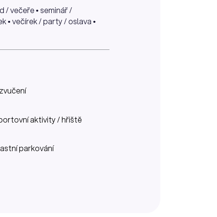
d / večeře • seminář /
 • večírek / party / oslava •
zvučení
portovní aktivity / hřiště
lastní parkování