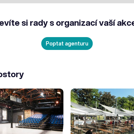
evíte si rady s organizací vaší akc
Poptat agenturu
ostory