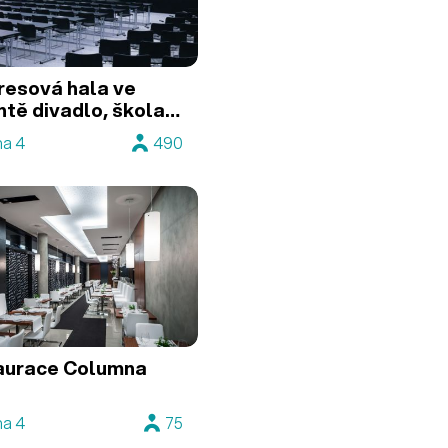
esová hala ve
ntě divadlo, škola,
et
ha 4
490
aurace Columna
ha 4
75