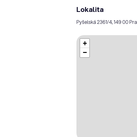
Lokalita
Pyšelská 2361/4, 149 00 Pr
+
−