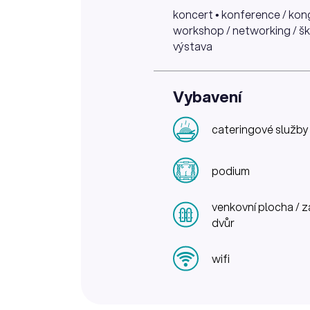
koncert • konference / kongr
workshop / networking / škol
výstava
Vybavení
cateringové služby
podium
venkovní plocha / z
dvůr
wifi