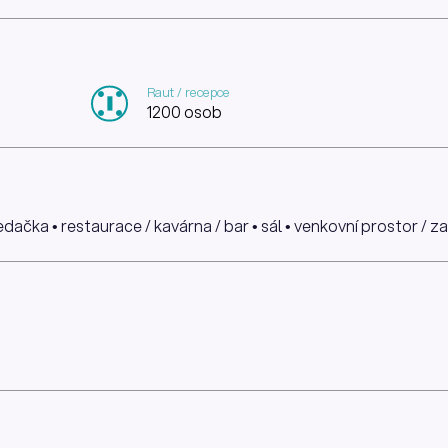
Raut / recepce
1200 osob
sedačka • restaurace / kavárna / bar • sál • venkovní prostor / z