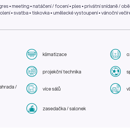
es • meeting • natáčení / focení • ples • privátní snídaně / obě
ení • svatba • tiskovka • umělecké vystoupení • vánoční večírek
klimatizace
o
projekční technika
s
ahrada /
více sálů
v
zasedačka / salonek