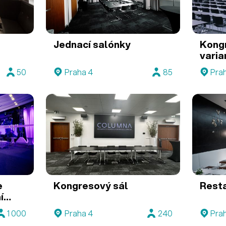
Jednací salónky
Kongr
varia
bank
50
Praha 4
85
Pra
e
Kongresový sál
Rest
í
1 000
Praha 4
240
Pra