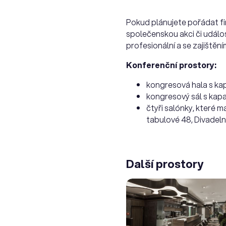
Pokud plánujete pořádat fir
společenskou akci či událost
profesionální a se zajištěn
Konferenční prostory:
kongresová hala s kap
kongresový sál s kapa
čtyři salónky, které m
tabulové 48, Divadelní
Další prostory