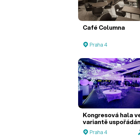
Café Columna
Praha 4
Kongresová hala v
variantě uspořádán
koktejl a koncert
Praha 4