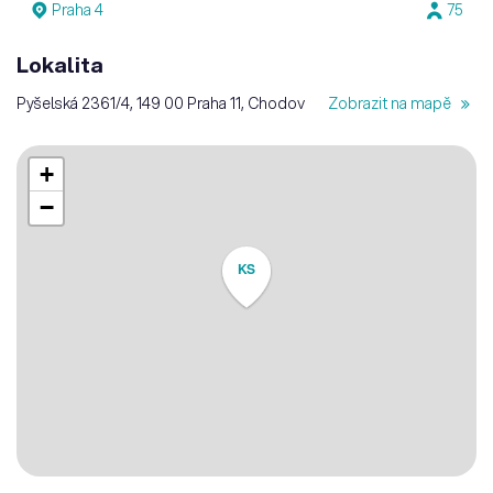
Praha 4
75
Lokalita
Pyšelská 2361/4, 149 00 Praha 11, Chodov
Zobrazit na mapě
+
−
KS