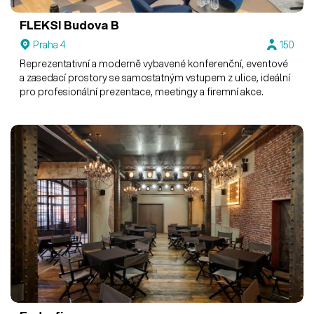
FLEKSI Budova B
Praha 4
150
Reprezentativní a moderně vybavené konferenční, eventové
a zasedací prostory se samostatným vstupem z ulice, ideální
pro profesionální prezentace, meetingy a firemní akce.