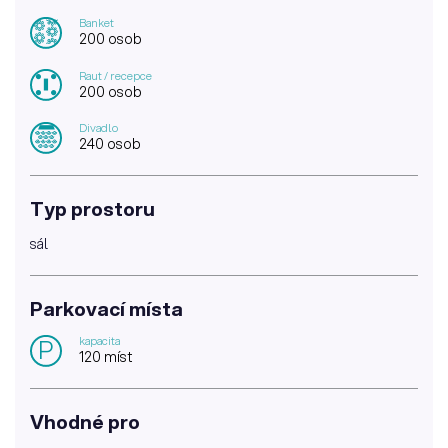
Banket
200 osob
Raut / recepce
200 osob
Divadlo
240 osob
Typ prostoru
sál
Parkovací místa
kapacita
P
120 míst
Vhodné pro