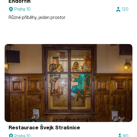
Endorfin
Praha 10
120
Různé příběhy, jeden prostor
Restaurace Švejk Strašnice
Praha 10
80