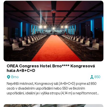
OREA Congress Hotel Brno****
Kongresová
hala A+B+C+D
Brno
850
Největší místnost, Kongresový sál (A+B+C+D) pojme až 850
osob v divadelním uspořádání nebo 550 ve školním
uspořádání, ideální je i výška stropu (4,14 m) a nepřítomnost
sloupů. Kongresová hala je spojená s multifunkčním foyer,
ideálním prostorem pro výstavy nebo společenské akce.