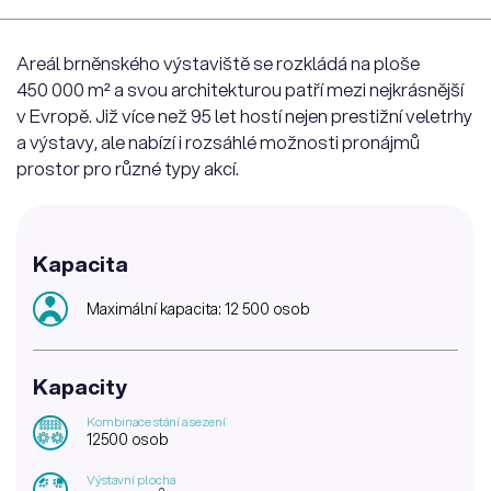
Areál brněnského výstaviště se rozkládá na ploše
450 000 m² a svou architekturou patří mezi nejkrásnější
v Evropě. Již více než 95 let hostí nejen prestižní veletrhy
a výstavy, ale nabízí i rozsáhlé možnosti pronájmů
prostor pro různé typy akcí.
Kapacita
Maximální kapacita: 12 500 osob
Kapacity
Kombinace stání a sezení
12500 osob
Výstavní plocha