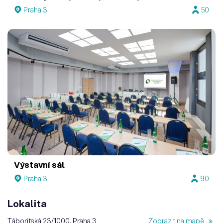
Praha 3
50
Výstavní sál
Praha 3
90
Lokalita
Táboritská 23/1000, Praha 3
Zobrazit na mapě