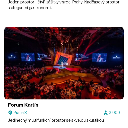
Jeden prostor - čtyři zážitky v srdci Prahy. Nadčasový prostor
s elegantní gastronomií.
Forum Karlín
Praha 8
3 000
Jedinečný multifunkční prostor se skvělou akustikou