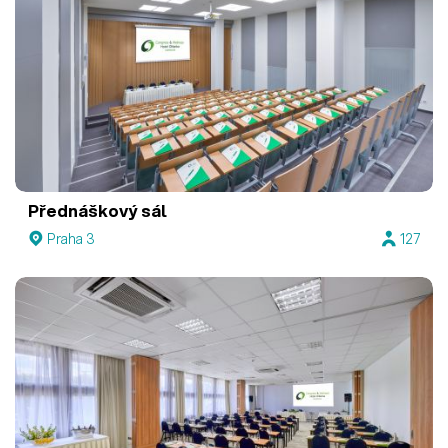
Přednáškový sál
Praha 3
127