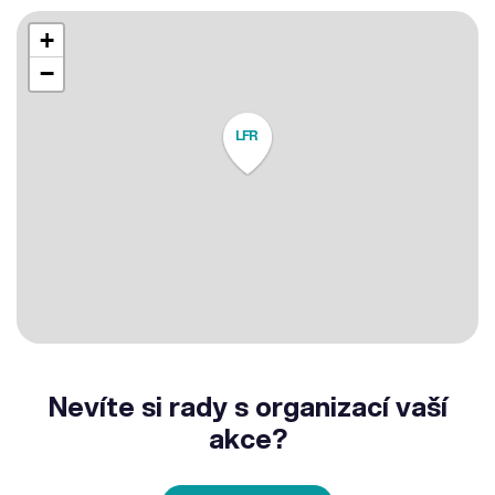
+
−
LFR
Nevíte si rady s organizací vaší
akce?