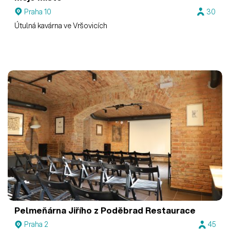
Praha 10
30
Útulná kavárna ve Vršovicích
Pelmeňárna Jiřího z Poděbrad
Restaurace
Praha 2
45