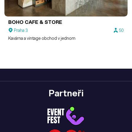
BOHO CAFE & STORE
Praha 3
50
Kavárna a vintage obchod v jednom
Partneři