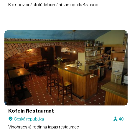
K dispozici 7 stolů. Maximání kamapcita 45 osob.
Kofein Restaurant
Česká republika
40
Vinohradská rodinná tapas restaurace