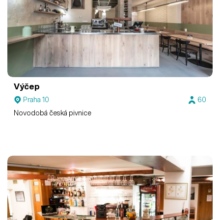
Výčep
Praha 10
60
Novodobá česká pivnice