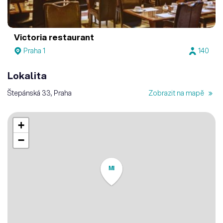
Victoria restaurant
Praha 1
140
Lokalita
Štepánská 33, Praha
Zobrazit na mapě
+
−
MI