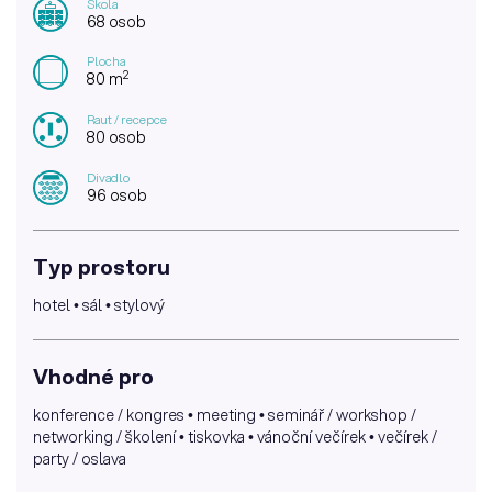
Škola
68 osob
Plocha
2
80 m
Raut / recepce
80 osob
Divadlo
96 osob
Typ prostoru
hotel • sál • stylový
Vhodné pro
konference / kongres • meeting • seminář / workshop /
networking / školení • tiskovka • vánoční večírek • večírek /
party / oslava