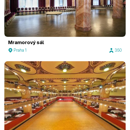
Mramorový sál
Praha 1
350