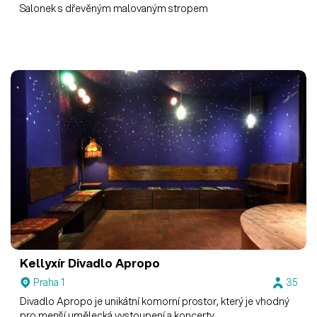
Salonek s dřevěným malovaným stropem
Kellyxír
Divadlo Apropo
Praha 1
35
Divadlo Apropo je unikátní komorní prostor, který je vhodný
pro menší umělecká vystoupení a koncerty.