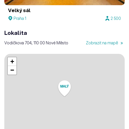
Velký sál
Praha 1
2 500
Lokalita
Vodičkova 704, 110 00 Nové Město
Zobrazit na mapě
+
−
MALÝ