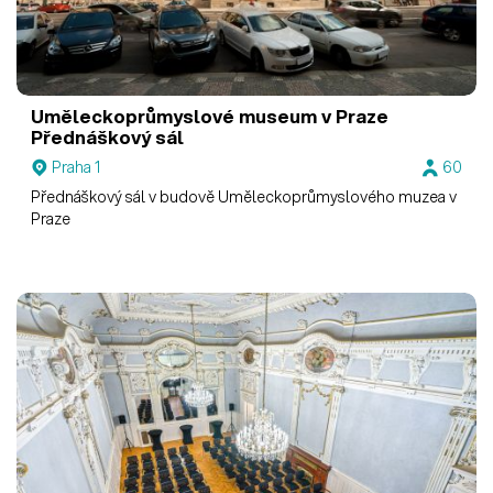
Uměleckoprůmyslové museum v Praze
Přednáškový sál
Praha 1
60
Přednáškový sál v budově Uměleckoprůmyslového muzea v
Praze