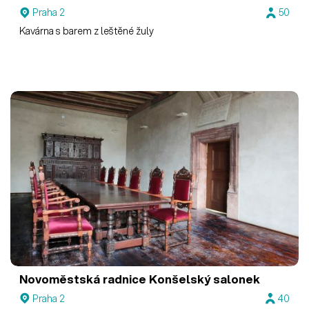
Praha 2
50
Kavárna s barem z leštěné žuly
Novoměstská radnice
Konšelský salonek
Praha 2
40