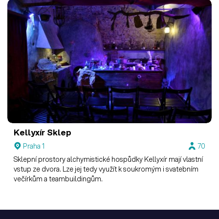
Kellyxír
Sklep
Praha 1
70
Sklepní prostory alchymistické hospůdky Kellyxír mají vlastní
vstup ze dvora. Lze jej tedy využít k soukromým i svatebním
večírkům a teambuildingům.