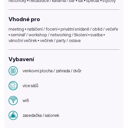
historický • restaurace / kavárna / bar • sál • speciál • stylový
Vhodné pro
meeting • natáčení / focení • privátní snídaně / oběd / večeře
• seminář / workshop / networking / školení • svatba •
vánoční večírek • večírek / party / oslava
Vybavení
venkovní plocha / zahrada / dvůr
více sálů
wifi
zasedačka / salonek