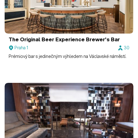
The Original Beer Experience
Brewer's Bar
Praha 1
30
Prémiový bar s jedinečným výhledem na Václavské náměstí.