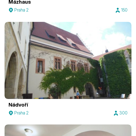
Mázhaus
Praha 2
150
Nádvoří
Praha 2
300