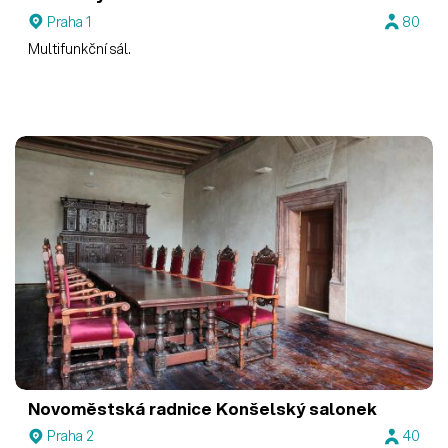
Praha 1
80
Multifunkční sál.
Novoměstská radnice
Konšelský salonek
Praha 2
40