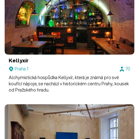
Kellyxír
Praha 1
70
Alchymistická hospůdka Kellyxír, která je známá pro své
kouřící nápoje, se nachází v historickém centru Prahy, kousek
od Pražského hradu.