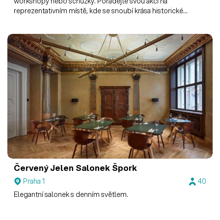
workshopy nebo schůzky. Pořádejte svou akci na
reprezentativním místě, kde se snoubí krása historické
architektury s moderním vybavením.
Červený Jelen
Salonek Špork
Praha 1
40
Elegantní salonek s denním světlem.