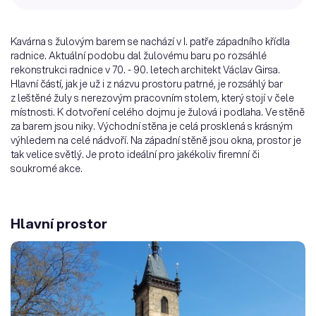
Kavárna s žulovým barem se nachází v I. patře západního křídla
radnice. Aktuální podobu dal žulovému baru po rozsáhlé
rekonstrukci radnice v 70. - 90. letech architekt Václav Girsa.
Hlavní částí, jak je už i z názvu prostoru patrné, je rozsáhlý bar
z leštěné žuly s nerezovým pracovním stolem, který stojí v čele
místnosti. K dotvoření celého dojmu je žulová i podlaha. Ve stěně
za barem jsou niky. Východní stěna je celá prosklená s krásným
výhledem na celé nádvoří. Na západní stěně jsou okna, prostor je
tak velice světlý. Je proto ideální pro jakékoliv firemní či
soukromé akce.
Hlavní prostor