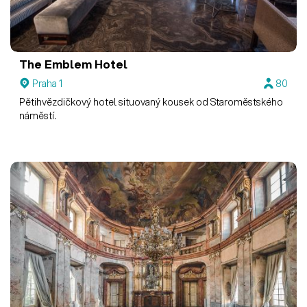
The Emblem Hotel
Praha 1
80
Pětihvězdičkový hotel situovaný kousek od Staroměstského
náměstí.