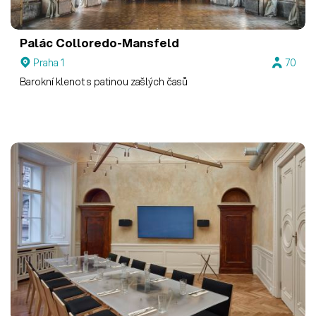
Palác Colloredo-Mansfeld
Praha 1
70
Barokní klenot s patinou zašlých časů