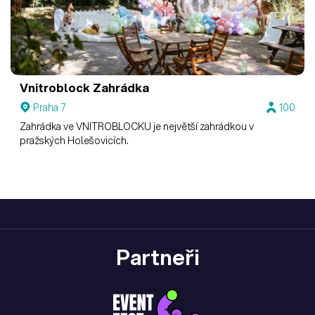
Vnitroblock
Zahrádka
Praha 7
100
Zahrádka ve VNITROBLOCKU je největší zahrádkou v
pražských Holešovicích.
Partneři