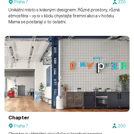
Praha 7
220
Unikátní místo s krásným designem. Různé prostory, různá
atmosféra – vy si v klidu chystejte firemní akci a v hotelu
Mama se postarají o to ostatní.
Chapter
Praha 7
200
Chapter je ultimátní víceúčelový kreativní prostor.