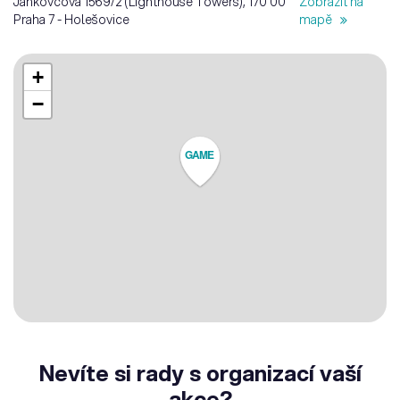
Jankovcova 1569/2 (Lighthouse Towers), 170 00
Zobrazit na
Praha 7 - Holešovice
mapě
+
−
GAME
Nevíte si rady s organizací vaší
akce?