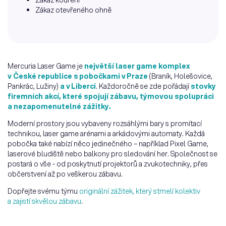
Zákaz otevřeného ohně
Mercuria Laser Game je
největší laser game komplex
v České republice s pobočkami v Praze
(Braník, Holešovice,
Pankrác, Lužiny)
a v Liberci
. Každoročně se zde pořádají
stovky
firemních akcí, které spojují zábavu, týmovou spolupráci
a nezapomenutelné zážitky.
Moderní prostory jsou vybaveny rozsáhlými bary s promítací
technikou, laser game arénami a arkádovými automaty. Každá
pobočka také nabízí něco jedinečného – například Pixel Game,
laserové bludiště nebo balkony pro sledování her. Společnost se
postará o vše - od poskytnutí projektorů a zvukotechniky, přes
občerstvení až po veškerou zábavu.
Dopřejte svému týmu
originální zážitek, který stmelí kolektiv
a zajistí skvělou zábavu
.