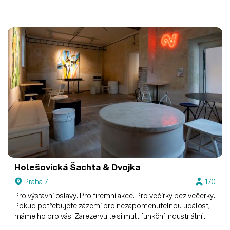
Holešovická Šachta & Dvojka
Praha 7
170
Pro výstavní oslavy. Pro firemní akce. Pro večírky bez večerky.
Pokud potřebujete zázemí pro nezapomenutelnou událost,
máme ho pro vás. Zarezervujte si multifunkční industriální
prostory Holešovické Šachty s vinobarem Dvojka.