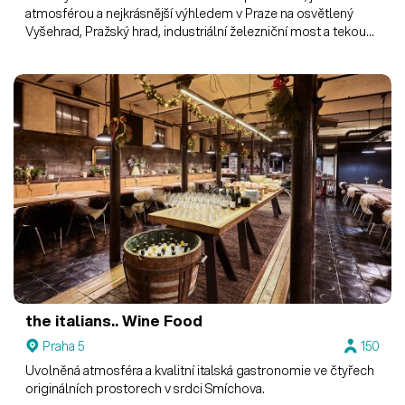
atmosférou a nejkrásnější výhledem v Praze na osvětlený
Vyšehrad, Pražský hrad, industriální železniční most a tekoucí
Vltavu. Je vhodný pro všechny typy firemních akcí od tiskové
konference, školení až po večírky či sportovní eventy.
the italians.. Wine Food
Praha 5
150
Uvolněná atmosféra a kvalitní italská gastronomie ve čtyřech
originálních prostorech v srdci Smíchova.