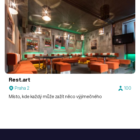
Rest.art
Praha 2
100
Místo, kde každý může zažít něco výjímečného