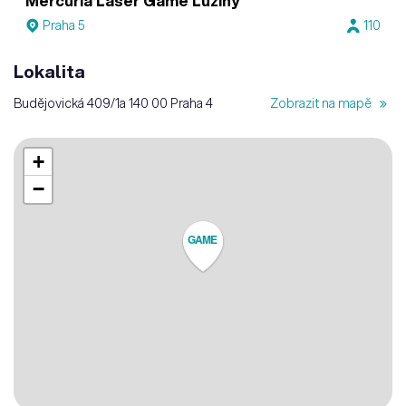
Mercuria Laser Game Lužiny
Praha 5
110
Lokalita
Budějovická 409/1a 140 00 Praha 4
Zobrazit na mapě
+
−
GAME