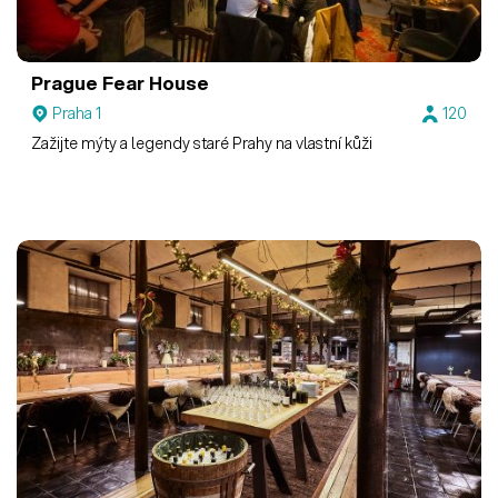
Prague Fear House
Praha 1
120
Zažijte mýty a legendy staré Prahy na vlastní kůži