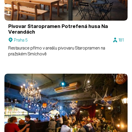
Pivovar Staropramen
Potrefená husa Na
Verandách
Praha 5
181
Restaurace přímo v areálu pivovaru Staropramen na
pražském Smíchově