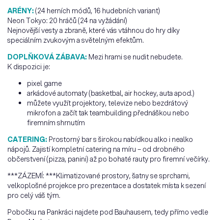
ARÉNY:
(24 herních módů, 16 hudebních variant)
Neon Tokyo: 20 hráčů (24 na vyžádání)
Nejnovější vesty a zbraně, které vás vtáhnou do hry díky
speciálním zvukovým a světelným efektům.
DOPLŇKOVÁ ZÁBAVA:
Mezi hrami se nudit nebudete.
K dispozici je:
pixel game
arkádové automaty (basketbal, air hockey, auta apod.)
můžete využít projektory, televize nebo bezdrátový
mikrofon a začít tak teambuilding přednáškou nebo
firemním shrnutím
CATERING:
Prostorný bar s širokou nabídkou alko i nealko
nápojů. Zajistí kompletní catering na míru – od drobného
občerstvení (pizza, panini) až po bohaté rauty pro firemní večírky.
***ZÁZEMÍ: ***Klimatizované prostory, šatny se sprchami,
velkoplošné projekce pro prezentace a dostatek místa k sezení
pro celý váš tým.
Pobočku na Pankráci najdete pod Bauhausem, tedy přímo vedle