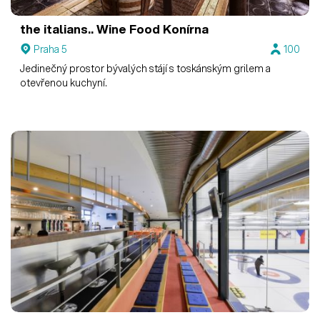
the italians.. Wine Food
Konírna
Praha 5
100
Jedinečný prostor bývalých stájí s toskánským grilem a
otevřenou kuchyní.