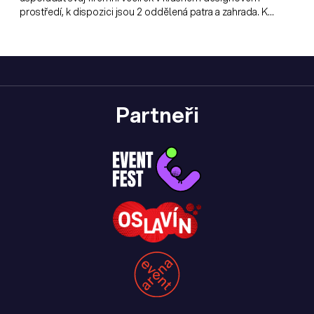
prostředí, k dispozici jsou 2 oddělená patra a zahrada. K
dispozici projektor s plátnem i tabule pro lektory.
Partneři