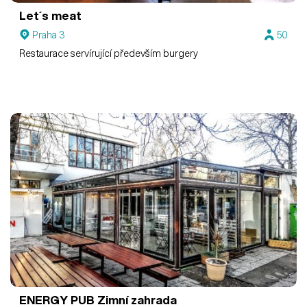
Let´s meat
Praha 3
50
Restaurace servírující především burgery
ENERGY PUB
Zimní zahrada