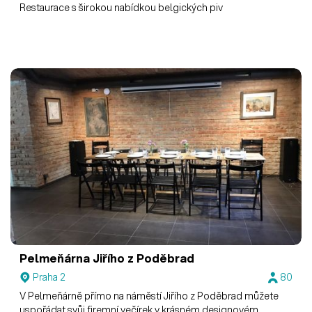
Restaurace s širokou nabídkou belgických piv
Pelmeňárna Jiřího z Poděbrad
Praha 2
80
V Pelmeňárně přímo na náměstí Jiřího z Poděbrad můžete
uspořádat svůj firemní večírek v krásném designovém