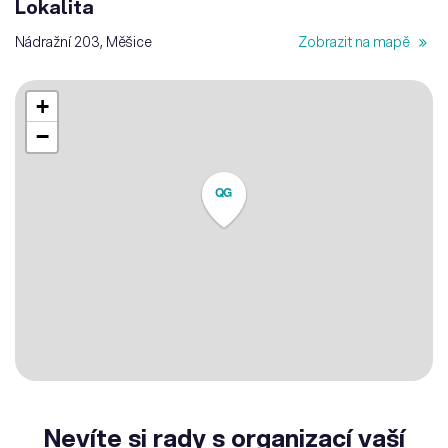
Lokalita
Nádražní 203, Měšice
Zobrazit na mapě
+
−
QG
Nevíte si rady s organizací vaší