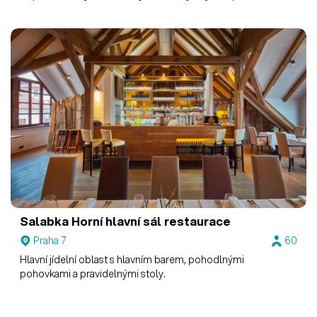
prostor, kde se dobře přemýšlí i diskutuje.
Salabka
Horní hlavní sál restaurace
Praha 7
60
Hlavní jídelní oblast s hlavním barem, pohodlnými
pohovkami a pravidelnými stoly.