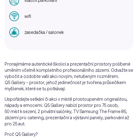
vlastní parkování
wifi
zasedačka / salonek
Pronajímáme autentické školicí a prezentační prostory políbené
uměním včetně kompletního profesionálního zázemí. Odvažte se
vybočit a ozdobte vaší akci novým, netušeným rozměrem.
Q5 Gallery – prostor, jehož jedinečnost je tvořena průsečíkem
myšlenek, které se tu potkávají.
Uspořádejte setkání či akci v místě prostoupeném originalitou,
nápady a emocemi. Q5 Gallery nabízí prostor pro 75 osob,
50 míst k sezení, 2 privátní salónky, TV Samsung The Frame 85,
zázemí pro catering, prezentační a výstavní panely, parkování až
pro 25 aut.
Proč Q5 Gallery?