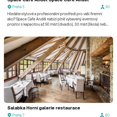
Praha 5
50
Hledáte stylové a profesionální prostředí pro vaši firemní
akci? Space Cafe Anděl nabízí plně vybavený eventový
prostor s kapacitou až 50 míst (divadlo), 30 míst (škola) nebo
25 míst (konference).
Salabka
Horní galerie restaurace
Praha 7
60