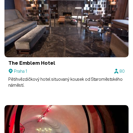
The Emblem Hotel
Praha 1
80
Pětihvězdičkový hotel situovaný kousek od Staroměstského
náměstí.