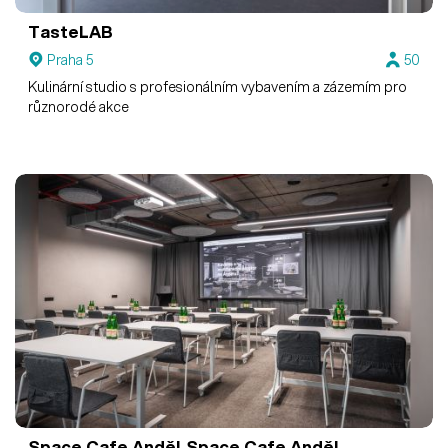
TasteLAB
Praha 5
50
Kulinární studio s profesionálním vybavením a zázemím pro
různorodé akce
Space Cafe Anděl
Space Cafe Anděl