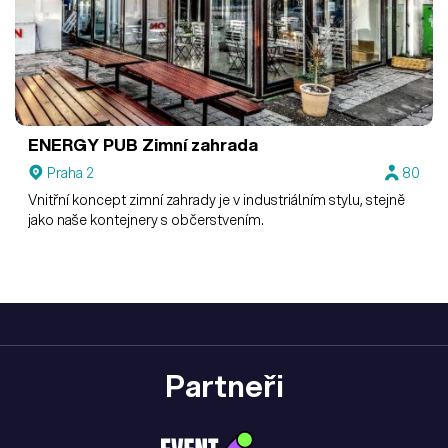
ENERGY PUB
Zimní zahrada
Praha 2
80
Vnitřní koncept zimní zahrady je v industriálním stylu, stejně
jako naše kontejnery s občerstvením.
Partneři