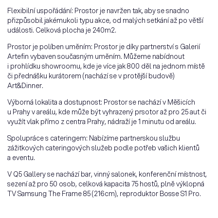
Flexibilní uspořádání: Prostor je navržen tak, aby se snadno
přizpůsobil jakémukoli typu akce, od malých setkání až po větší
události. Celková plocha je 240m2.
Prostor je políben uměním: Prostor je díky partnerství s Galerií
Artefin vybaven současným uměním. Můžeme nabídnout
i prohlídku showroomu, kde je více jak 800 děl na jednom místě
či přednášku kurátorem (nachází se v protější budově)
Art&Dinner.
Výborná lokalita a dostupnost: Prostor se nachází v Měšicích
u Prahy v areálu, kde může být vyhrazený prsotor až pro 25 aut či
využít vlak přímo z centra Prahy, nádraží je 1 minutu od areálu.
Spolupráce s cateringem: Nabízíme partnerskou službu
zážitkových cateringových služeb podle potřeb vašich klientů
a eventu.
V Q5 Gallery se nachází bar, vinný salonek, konferenční místnost,
sezení až pro 50 osob, celková kapacita 75 hostů, plně výklopná
TV Samsung The Frame 85 (216cm), reproduktor Bosse S1 Pro.