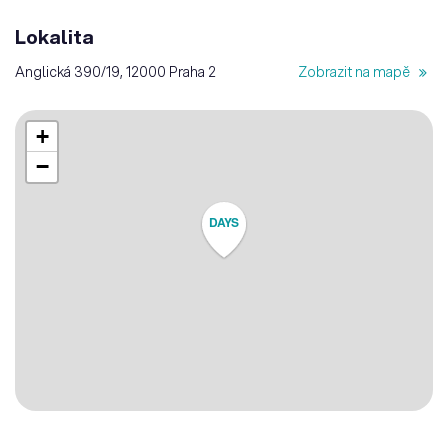
Lokalita
Anglická 390/19, 12000 Praha 2
Zobrazit na mapě
+
−
DAYS