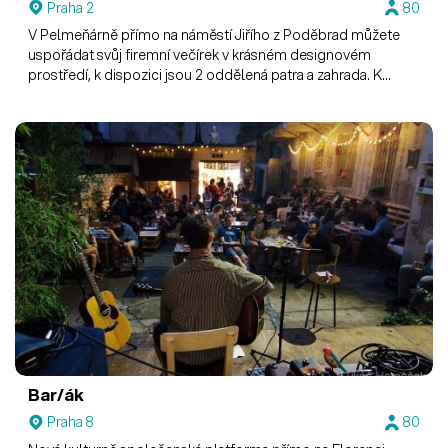
Praha 2
80
V Pelmeňárně přímo na náměstí Jiřího z Poděbrad můžete
uspořádat svůj firemní večírek v krásném designovém
prostředí, k dispozici jsou 2 oddělená patra a zahrada. K
dispozici projektor s plátnem i tabule pro lektory.
Bar/ák
Praha 8
80