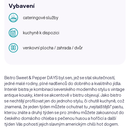
Vybavení
cateringové služby
kuchyně k dispozici
venkovní plocha / zahrada / dvůr
Bistro Sweet & Pepper DAYS byl sen, jež se stal skutečností,
jedné malé rodiny, plné nadšenců do dobrého a kvalitního jídla.
Interiér bistra je kombinací severského moderního stylu s vintage
antique kousky, které se akcentově v bistru objevují. Jako bistro
se nechtějí profilovat jen do jednoho stylu, či chutě kuchyně, což
znamená, že jeden týden můžete ochutnat tu „nejitalštější“ pastu,
kterou znáte a druhý týden se pro změnu můžete zakousnout do
českého domácího chleba s pečenou husou a hořčicí a další
týden Vás pohostí jejich slavným americkým chilli hot dogem.