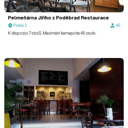
Pelmeňárna Jiřího z Poděbrad
Restaurace
Praha 2
45
K dispozici 7 stolů. Maximání kamapcita 45 osob.