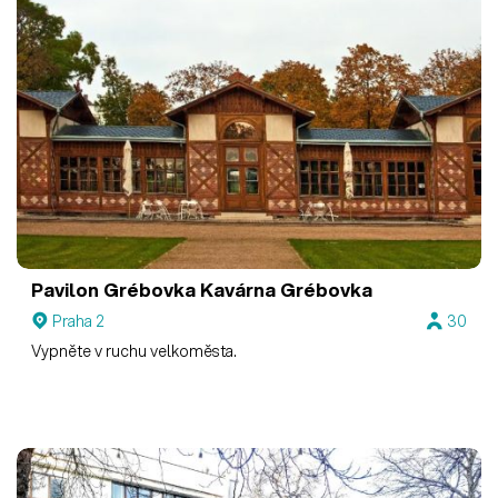
Pavilon Grébovka
Kavárna Grébovka
Praha 2
30
Vypněte v ruchu velkoměsta.