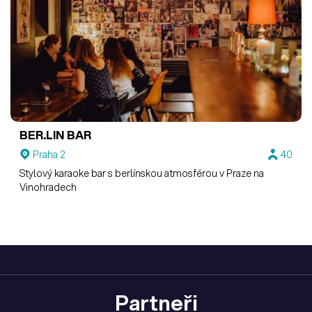
BER.LIN BAR
Praha 2
40
Stylový karaoke bar s berlínskou atmosférou v Praze na
Vinohradech
Partneři