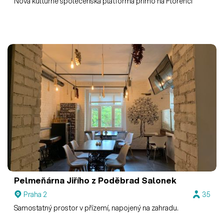
Nová kulturně společenská platforma přímo na Florenci
Pelmeňárna Jiřího z Poděbrad
Salonek
Praha 2
35
Samostatný prostor v přízemí, napojený na zahradu.