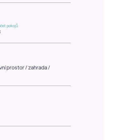
čet pokojů
3
vní prostor / zahrada /