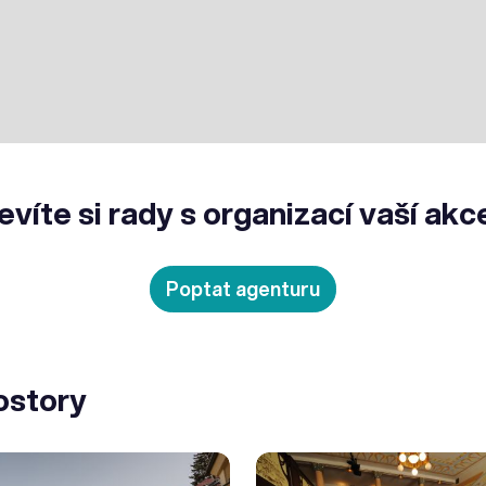
evíte si rady s organizací vaší akc
Poptat agenturu
ostory