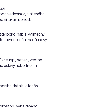
aží.
ci pod vedením vyhlášeného
dají luxus, pohodlí
aždý pokoj nabízí výjimečný
 dodává interiéru nadčasový
různé typy sezení, včetně
né oslavy nebo firemní
ledního detailu a laděn
ho prostoru vybaveného