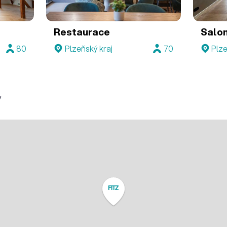
Restaurace
Salo
80
Plzeňský kraj
70
Plze
y
FITZ