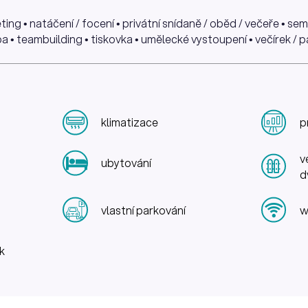
ing • natáčení / focení • privátní snídaně / oběd / večeře • se
a • teambuilding • tiskovka • umělecké vystoupení • večírek / p
klimatizace
p
v
ubytování
d
vlastní parkování
w
k