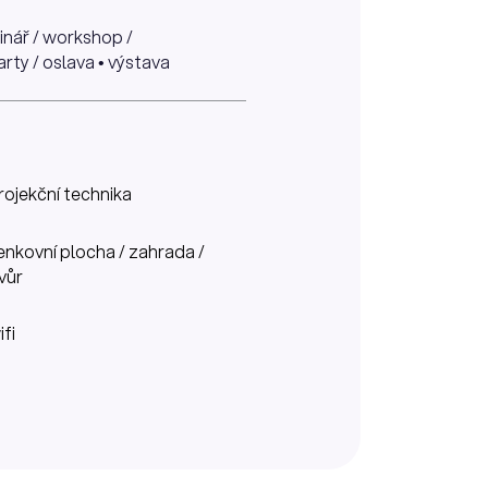
minář / workshop /
arty / oslava • výstava
rojekční technika
enkovní plocha / zahrada /
vůr
ifi