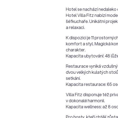
Hotel se nachází nedaleko 
Hotel Villa Fitz nabízí mod
šéfkuchaře. Unikátní projekt
a relaxaci.
K dispozici je 11 prostorný
komfort a styl. Magická ko
charakter.
Kapacita ubytování: 48 lůž
Restaurace vyniká vzdušným 
dvou velkých kulatých stolů
setkání.
Kapacita restaurace: 65 os
Villa Fitz disponuje též pr
v dokonalé harmonii.
Kapacita wellness: až 8 os
Pro hosty, kteří chtějí zůs