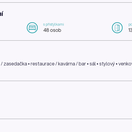
í
s přistýlkami
po
48 osob
1
/ zasedačka • restaurace / kavárna / bar • sál • stylový • venko