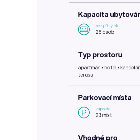
Kapacita ubytován
bez přistýlek
26 osob
Typ prostoru
apartmán • hotel • kancelář 
terasa
Parkovací místa
kapacita
P
23 míst
Vhodné pro