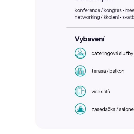
konference / kongres • meet
networking / školení • svatb
Vybavení
cateringové služby
terasa / balkon
více sálů
zasedačka / salone