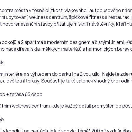
centra města v těsné blízkosti vlakového i autobusového nádr
erní ubytování, wellness centrum, špičkové fitness a restaura
 novorenesanční stavby přitahuje místní i návštěvníky, kteří hle
ch pokojů a 2 apartmá s moderním designem a čistými liniemi. K
mbinace dřeva, skla, měkkých materiálů a harmonických barev
ek
interiérem s výhledem do parku i na živou ulici. Najdete zde 
, a dvě letní terasy. Součástí je také salonek vhodný pro rodin
ob + terasa 65 osob
ivátním wellness centrum, kde je každý detail promyšlen do pos
ob
tat v kondici i na cestách, je k dispozici téměř 200 m² vzdušné