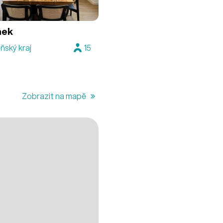
nek
ňský kraj
15
Zobrazit na mapě