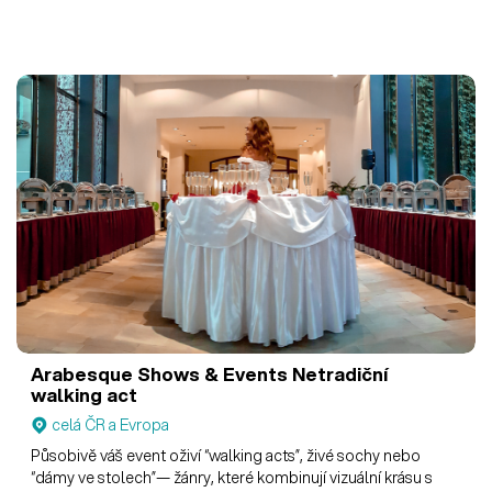
Arabesque Shows & Events
Netradiční
walking act
celá ČR a Evropa
Působivě váš event oživí “walking acts”, živé sochy nebo
“dámy ve stolech”— žánry, které kombinují vizuální krásu s