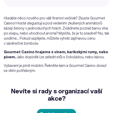
Hledáte něco nového pro váš firemní večírek? Zkuste Gourmet
Casino! Hosté degustují a pod vedením zkušených animátorů
sázejí žetony v jednoduchých hrách. Zvládnete poznat barvu vína
po slepu, nebo uhodnout aroma? Myslíte, že je to snadné? No, tak
uvidíme… Pokud uspějete, můžete vyhrát zajímavou cenu
v závěrečné tombole.
Gourmet Casino hrajeme s vínem, karibskými rumy, nebo
pivem.
Jako doplněk lze zařadit stůl s čokoládou, nebo kávou.
Vybavení je plně mobilní. Řekněte kam a Gourmet Casino dorazí
se vším potřebným.
Nevíte si rady s organizací vaší
akce?