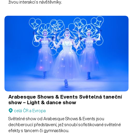
živou interakcí s návštěvníky.
Arabesque Shows & Events
Světelná taneční
show – Light & dance show
celá ČR a Evropa
Světelné show od Arabesque Shows & Events jsou
dechberoucí představení, jež snoubí sofistikované světelné
efekty s tancem či gymnastikou.