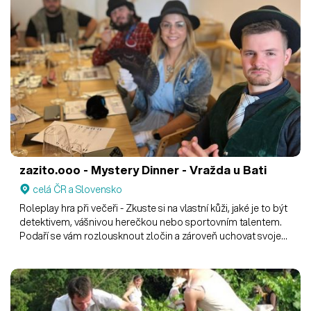
zazito.ooo - Mystery Dinner - Vražda u Bati
celá ČR a Slovensko
Roleplay hra při večeři - Zkuste si na vlastní kůži, jaké je to být
detektivem, vášnivou herečkou nebo sportovním talentem.
Podaří se vám rozlousknout zločin a zároveň uchovat svoje
osobní tajemství?