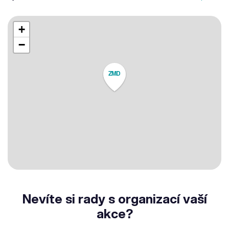
+
−
ZMD
Nevíte si rady s organizací vaší
akce?