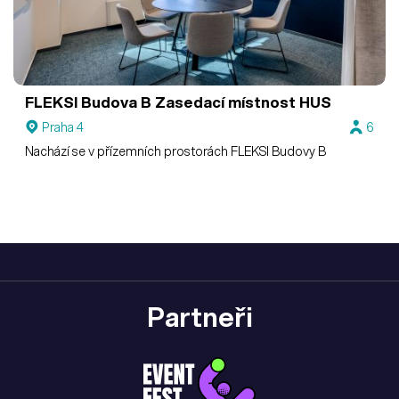
FLEKSI Budova B
Zasedací místnost HUS
Praha 4
6
Nachází se v přízemních prostorách FLEKSI Budovy B
Partneři