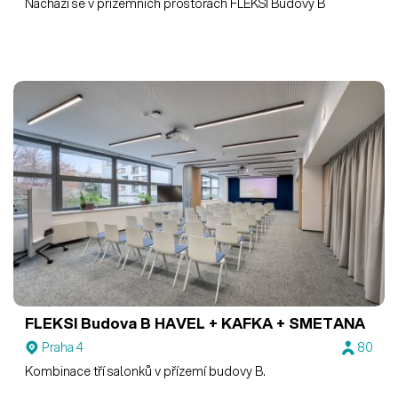
Nachází se v přízemních prostorách FLEKSI Budovy B
FLEKSI Budova B
HAVEL + KAFKA + SMETANA
Praha 4
80
Kombinace tří salonků v přízemí budovy B.