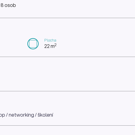
: 8 osob
Plocha
2
22 m
p / networking / školení