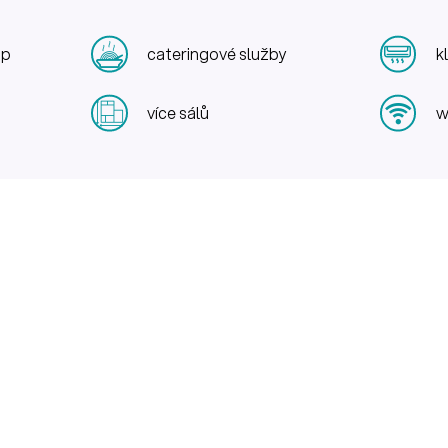
up
cateringové služby
k
více sálů
w