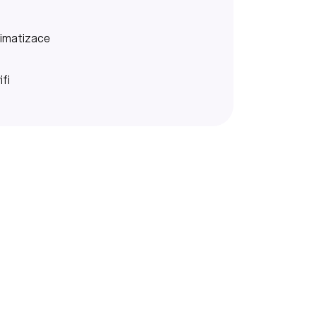
limatizace
ifi