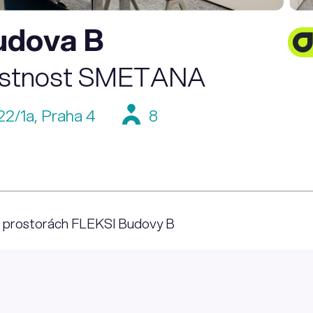
udova B
ístnost SMETANA
22/1a, Praha 4
8
h prostorách FLEKSI Budovy B