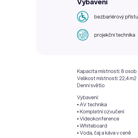
Vybavení
bezbariérový příst
projekční technika
Kapacita místnosti: 8 osob
Velikost místnosti: 22,4 m2
Denní světlo
Vybavení:
• AV technika
• Kompletní ozvučení
• Videokonference
• Whiteboard
• Voda, čaj a káva v ceně