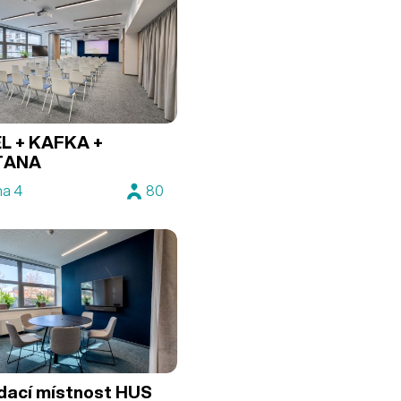
L + KAFKA +
TANA
ha 4
80
dací místnost HUS