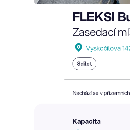
FLEKSI B
Zasedací m
Vyskočilova 14
Sdílet
Nachází se v přízemníc
Kapacita