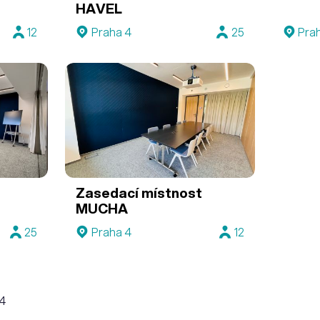
HAVEL
12
Praha 4
25
Pra
Zasedací místnost
MUCHA
25
Praha 4
12
 4