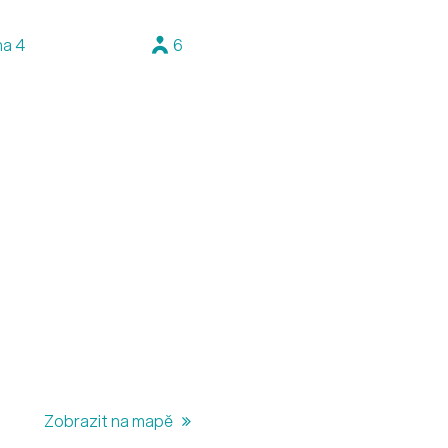
ha 4
6
Zobrazit na mapě