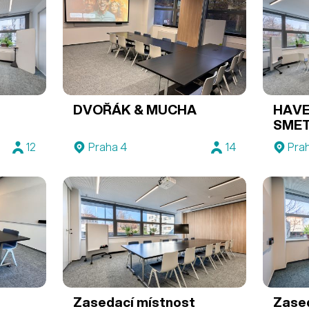
DVOŘÁK & MUCHA
HAVE
SME
12
Praha 4
14
Pra
Zasedací místnost
Zase