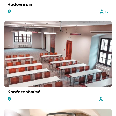
Hodovní síň
70
Konferenční sál
110