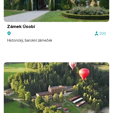
Zámek Úsobí
200
Historický, barokní zámeček