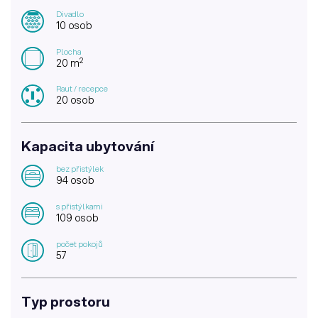
Divadlo
10 osob
Plocha
2
20 m
Raut / recepce
20 osob
Kapacita ubytování
bez přistýlek
94 osob
s přistýlkami
109 osob
počet pokojů
57
Typ prostoru