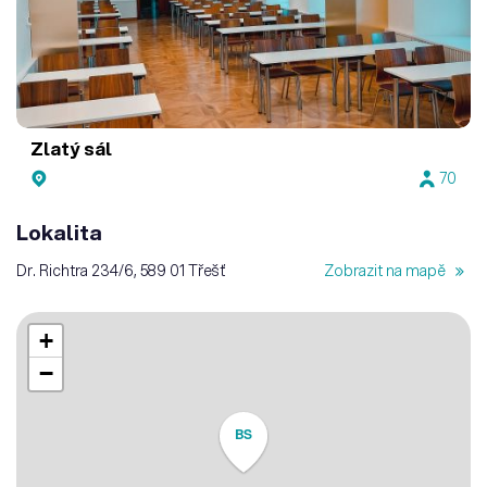
Zlatý sál
70
Lokalita
Dr. Richtra 234/6, 589 01 Třešť
Zobrazit na mapě
+
−
BS