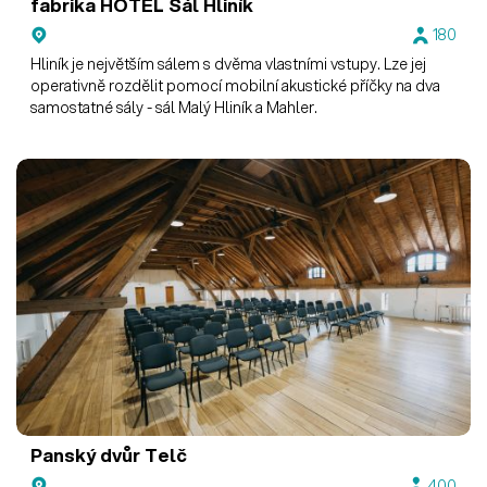
fabrika HOTEL
Sál Hliník
180
Hliník je největším sálem s dvěma vlastními vstupy. Lze jej
operativně rozdělit pomocí mobilní akustické příčky na dva
samostatné sály - sál Malý Hliník a Mahler.
Panský dvůr Telč
400