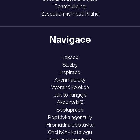
Teambuilding
Zasedací místnosti Praha
Navigace
Lokace
Služby
Inspirace
Akční nabídky
Vybrané kolekce
Jak to funguje
Akce na klíč
Spolupráce
Poptávka agentury
Hromadná poptávka
Chci být v katalogu
Nastavení cookies