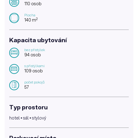
110 osob
Plocha
2
140 m
Kapacita ubytování
bez přistýlek
94 osob
s přistýlkami
109 osob
počet pokojů
57
Typ prostoru
hotel • sál • stylový
Parkovací místa