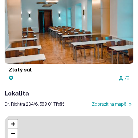
Zlatý sál
70
Lokalita
Dr. Richtra 234/6, 589 01 Třešť
Zobrazit na mapě
+
−