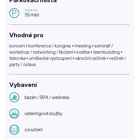
kapacita
P
35 míst
Vhodné pro
koncert • konference / kongres • meeting • seminář /
workshop / networking / školení • svatba • teambuilding •
tiskovka • umělecké vystoupení • vánoční večírek • večírek /
party / oslava
Vybavení
bazén / SPA / wellness
cateringové služby
ozvučení