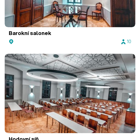
Barokní salonek
10
Hodovní síň