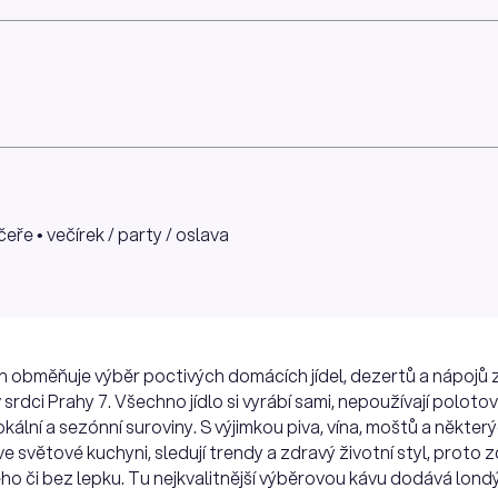
čeře • večírek / party / oslava
en obměňuje výběr poctivých domácích jídel, dezertů a nápojů 
 srdci Prahy 7. Všechno jídlo si vyrábí sami, nepoužívají polot
kální a sezónní suroviny. S výjimkou piva, vína, moštů a někter
 ve světové kuchyni, sledují trendy a zdravý životní styl, proto
o či bez lepku. Tu nejkvalitnější výběrovou kávu dodává lon