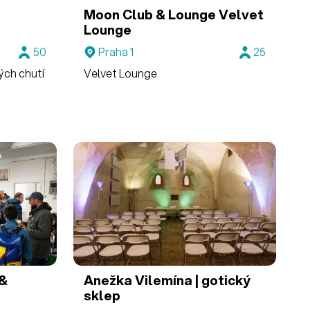
Moon Club & Lounge
Velvet
Lounge
50
Praha 1
25
ých chutí
Velvet Lounge
 &
Anežka
Vilemína | gotický
sklep