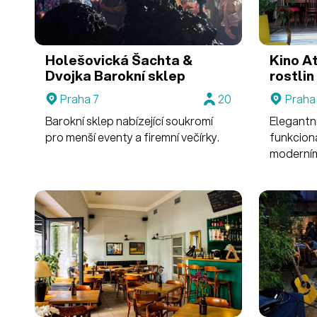
Holešovická Šachta &
Kino A
Dvojka
Barokní sklep
rostlin
Praha 7
20
Praha
Barokní sklep nabízející soukromí
Elegantní
pro menší eventy a firemní večírky.
funkcion
moderními