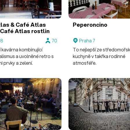
tlas & Café Atlas
Peperoncino
Café Atlas rostlin
 8
70
Praha 7
 kavárna kombinující
To nejlepší ze středomořs
alismus a uvolněné retro s
kuchyně v takřka rodinné
 prvky a zelení.
atmosféře.