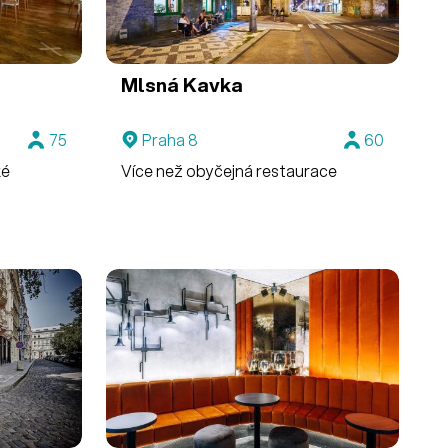
Mlsná Kavka
75
Praha 8
60
ké
Více než obyčejná restaurace