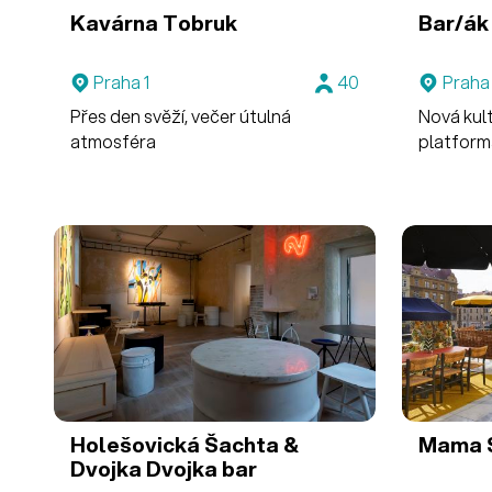
Kavárna Tobruk
Bar/ák
Praha 1
40
Praha
Přes den svěží, večer útulná
Nová kul
atmosféra
platform
Holešovická Šachta &
Mama 
Dvojka
Dvojka bar