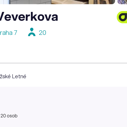
 Veverkova
raha 7
20
ažské Letné
: 20 osob