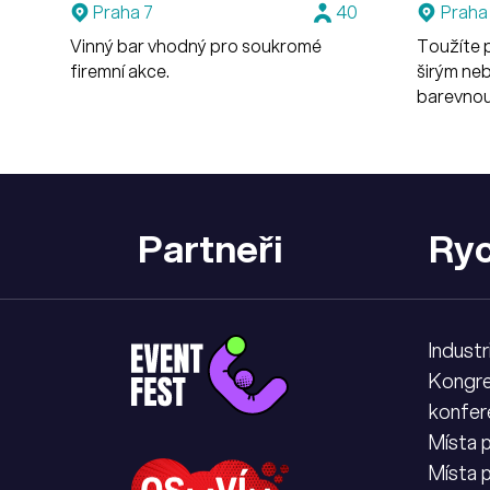
Praha 7
40
Praha
Vinný bar vhodný pro soukromé
Toužíte 
firemní akce.
širým ne
barevnou
osob.
Partneři
Ryc
Industr
Kongre
konfer
Místa 
Místa 