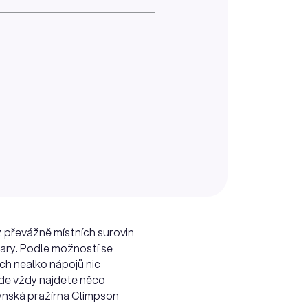
z převážně místních surovin
ovary. Podle možností se
ých nealko nápojů nic
 zde vždy najdete něco
dýnská pražírna Climpson