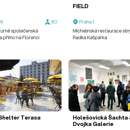
FIELD
 8
80
Praha 1
turně společenská
Michelinská restaurace siln
a přímo na Florenci
Radka Kašpárka
Shelter
Terasa
Holešovická Šachta
Dvojka
Galerie