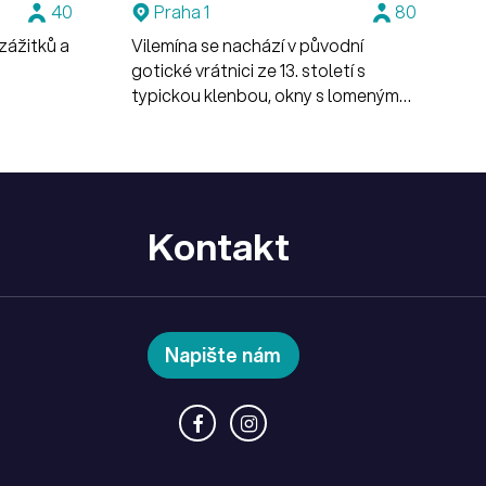
40
Praha 1
80
 zážitků a
Vilemína se nachází v původní
gotické vrátnici ze 13. století s
typickou klenbou, okny s lomeným
obloukem a jedinečným geniem loci.
Atmosféru prostoru lze barevně
doladit nasvícením dle tématu akce
nebo firemních barev.
Kontakt
Napište nám