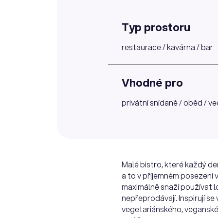
Typ prostoru
restaurace / kavárna / bar
Vhodné pro
privátní snídaně / oběd / ve
Malé bistro, které každý d
a to v příjemném posezení v
maximálně snaží používat lo
nepřeprodávají. Inspirují se
vegetariánského, veganskéh