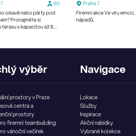
 7
80
Praha 7
po oslavě nebo párty pod
Firemní akce Ve víru emocí,
bem? Pronajměte si
nápadů.
 terasu s kapacitou až 80
hlý výběr
Navigace
iální prostory v Praze
Lokace
sová centra a
Služby
enční prostory
Inspirace
pro firemní teambuilding
Akční nabídky
pro vánoční večírek
Vybrané kolekce