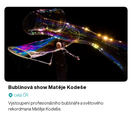
Bublinová show Matěje Kodeše
celá ČR
Vystoupení profesionálního bublináře a světového
rekordmana Matěje Kodeše.