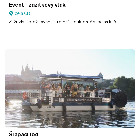
Event - zážitkový vlak
celá ČR
Zažij vlak, prožij event! Firemní i soukromé akce na klíč.
Šlapací loď