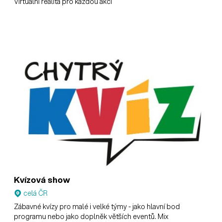
Virtuální realita pro každou akci
Kvízová show
celá ČR
Zábavné kvízy pro malé i velké týmy - jako hlavní bod
programu nebo jako doplněk větších eventů. Mix