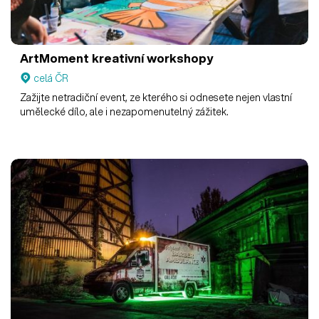
ArtMoment kreativní workshopy
celá ČR
Zažijte netradiční event, ze kterého si odnesete nejen vlastní
umělecké dílo, ale i nezapomenutelný zážitek.