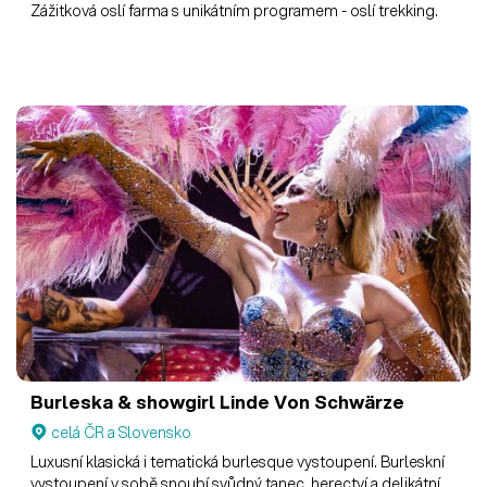
Zážitková oslí farma s unikátním programem - oslí trekking.
Burleska & showgirl Linde Von Schwärze
celá ČR a Slovensko
Luxusní klasická i tematická burlesque vystoupení. Burleskní
vystoupení v sobě snoubí svůdný tanec, herectví a delikátní