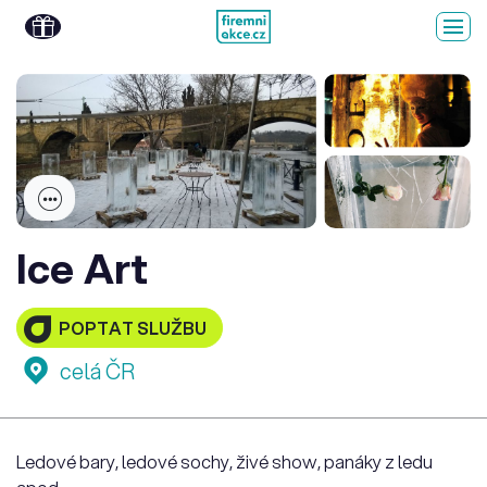
Ice Art
POPTAT SLUŽBU
celá ČR
Ledové bary, ledové sochy, živé show, panáky z ledu