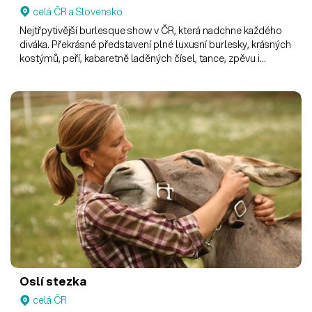
celá ČR a Slovensko
Nejtřpytivější burlesque show v ČR, která nadchne každého
diváka. Překrásné představení plné luxusní burlesky, krásných
kostýmů, peří, kabaretně laděných čísel, tance, zpěvu i
akrobacie, ohromujících rekvizit a strhující energie.
Oslí stezka
celá ČR