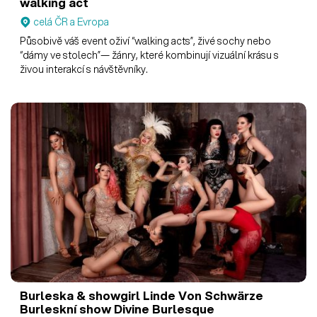
walking act
celá ČR a Evropa
Působivě váš event oživí “walking acts”, živé sochy nebo
“dámy ve stolech”— žánry, které kombinují vizuální krásu s
živou interakcí s návštěvníky.
Burleska & showgirl Linde Von Schwärze
Burleskní show Divine Burlesque