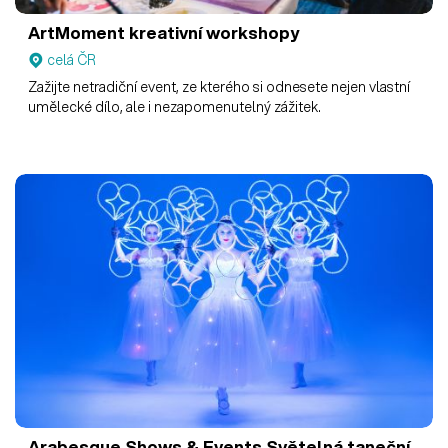
ArtMoment kreativní workshopy
celá ČR
Zažijte netradiční event, ze kterého si odnesete nejen vlastní
umělecké dílo, ale i nezapomenutelný zážitek.
Arabesque Shows & Events
Světelná taneční