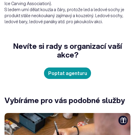
Ice Carving Association).
S ledem umí dělat kouzla a čáry, protože led a ledové sochy je
produkt stále neokoukaný zajímavý a kouzelný. Ledové sochy,
ledové bary, ledové panáky atd. pro jakoukoliv akci.
Nevíte si rady s organizací vaší
akce?
Poptat agenturu
Vybíráme pro vás podobné služby