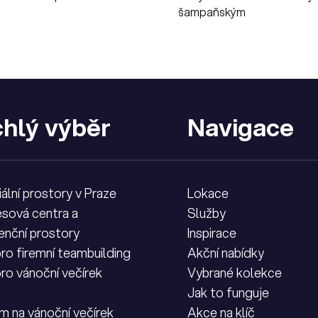
šampaňským
hlý výběr
Navigace
iální prostory v Praze
Lokace
sová centra a
Služby
enční prostory
Inspirace
pro firemní teambuilding
Akční nabídky
pro vánoční večírek
Vybrané kolekce
Jak to funguje
m na vánoční večírek
Akce na klíč