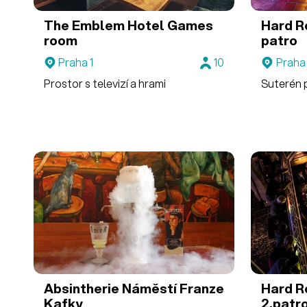
The Emblem Hotel
Games
Hard R
room
patro
Praha 1
10
Praha 
Prostor s televizí a hrami
Suterén 
Absintherie Náměstí Franze
Hard R
Kafky
2.patr