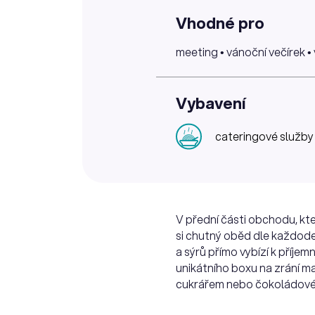
Vhodné pro
meeting • vánoční večírek • 
Vybavení
cateringové služby
V přední části obchodu, kte
si chutný oběd dle každoden
a sýrů přímo vybízí k příj
unikátního boxu na zrání ma
cukrářem nebo čokoládové