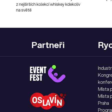
z nejširších kolekcí whiskey kdekoliv
na světě
Partneři
Ryc
Industr
Kongre
konfer
Místa 
Místa 
Praha
Progra