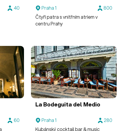
40
Praha 1
800
Čtyři patra s vnitřním atriem v
centru Prahy
La Bodeguita del Medio
60
Praha 1
280
a
Kubánský cocktail bar & music