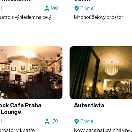
1
140
Praha 1
patro s výhledem na celý
Mnohoúčelový prostor
ock Cafe Praha
Autentista
o Lounge
1
170
Praha 1
prostor v 1. patře
Nový bar s naturálními víny 