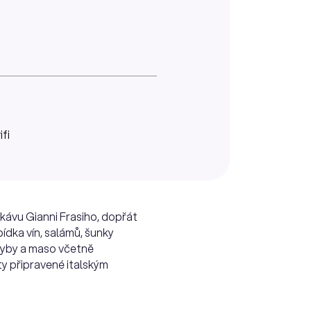
ifi
 kávu Gianni Frasiho, dopřát
ídka vín, salámů, šunky
 ryby a maso včetně
ty připravené italským