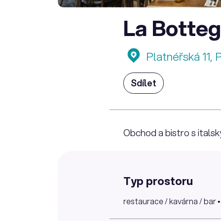
La Botteg
Platnéřská 11, 
Sdílet
Obchod a bistro s ital
Typ prostoru
restaurace / kavárna / bar •