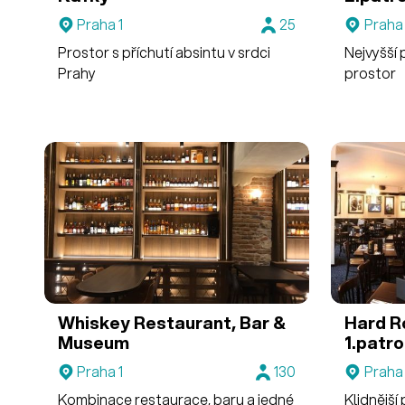
Praha 1
25
Praha 
Prostor s příchutí absintu v srdci
Nejvyšší 
Prahy
prostor
Whiskey Restaurant, Bar &
Hard R
Museum
1.patr
Praha 1
130
Praha 
Kombinace restaurace, baru a jedné
Klidnější 