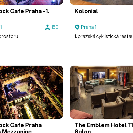
ock Cafe Praha
-1.
Kolonial
1
150
Praha 1
prostoru
1. pražská cyklistická rest
ock Cafe Praha
The Emblem Hotel
T
o Mezzanine
Salon