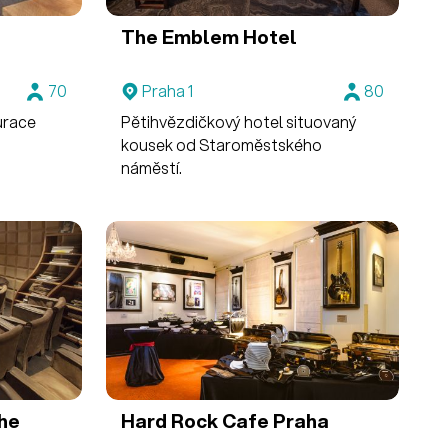
The Emblem Hotel
70
Praha 1
80
aurace
Pětihvězdičkový hotel situovaný
kousek od Staroměstského
náměstí.
he
Hard Rock Cafe Praha