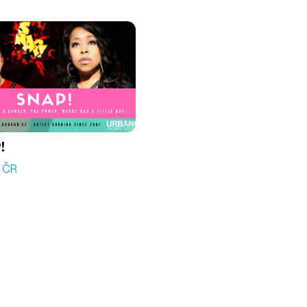
!
á ČR