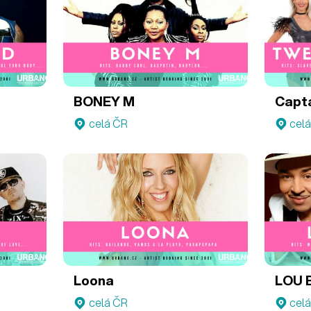
BONEY M
Capta
celá ČR
cel
Loona
LOU 
celá ČR
cel