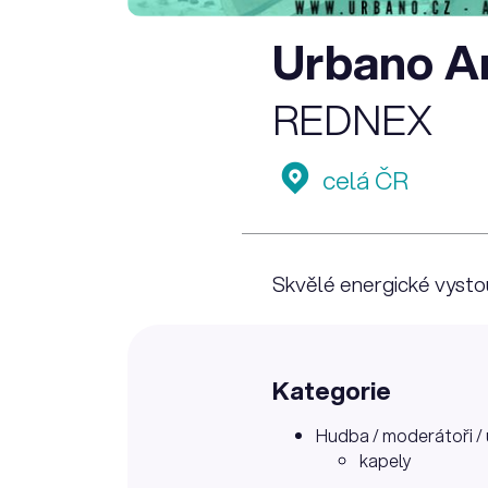
Urbano Ar
REDNEX
celá ČR
Skvělé energické vysto
Kategorie
Hudba / moderátoři / 
kapely