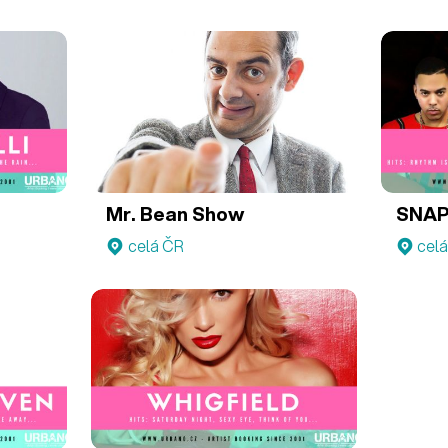
Mr. Bean Show
SNAP
celá ČR
cel