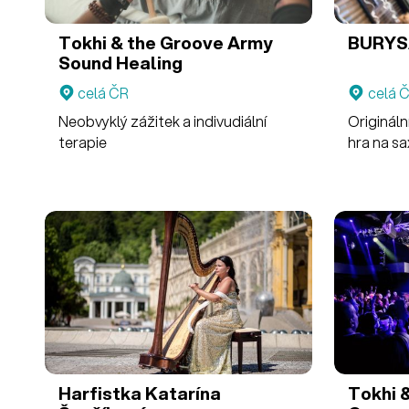
Tokhi & the Groove Army
BURYS
Sound Healing
celá ČR
celá 
Neobvyklý zážitek a indivudiální
Origináln
terapie
hra na s
Harfistka Katarína
Tokhi 