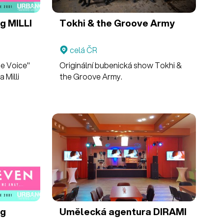
ng
MILLI
Tokhi & the Groove Army
celá ČR
he Voice"
Originální bubenická show Tokhi &
 Milli
the Groove Army.
ng
Umělecká agentura DIRAMI