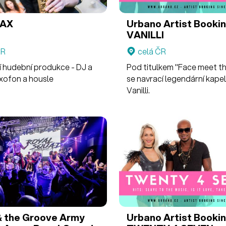
AX
Urbano Artist Booki
VANILLI
ČR
celá ČR
í hudební produkce - DJ a
Pod titulkem "Face meet t
axofon a housle
se navrací legendární kapela
Vanilli.
& the Groove Army
Urbano Artist Booki