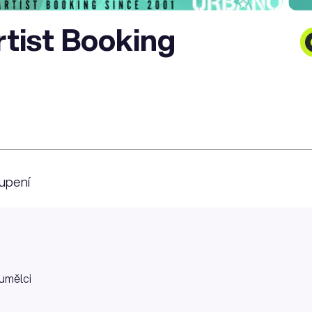
tist Booking
upení
umělci