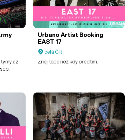
Army
Urbano Artist Booking
EAST 17
celá ČR
 týmy až
Znějí lépe než kdy předtím.
osob.