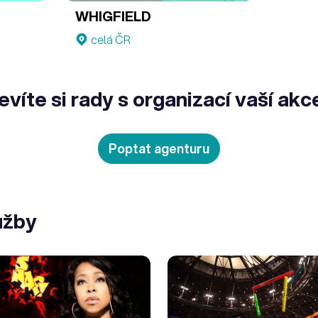
WHIGFIELD
celá ČR
evíte si rady s organizací vaší akc
Poptat agenturu
užby