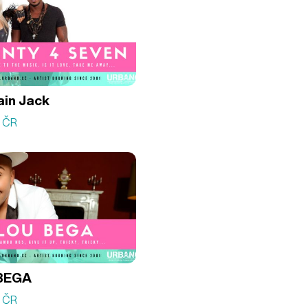
in Jack
á ČR
BEGA
á ČR