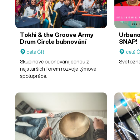
Tokhi & the Groove Army
Urbano
Drum Circle bubnování
SNAP!
celá ČR
celá 
Skupinové bubnování jednou z
Světoznám
nejstarších forem rozvoje týmové
spolupráce.